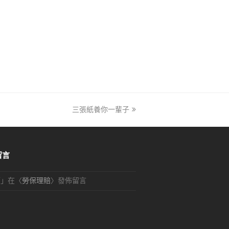
三張紙養你一輩子
next
post:
留言
可
」在〈
勞保理賠
〉發佈留言