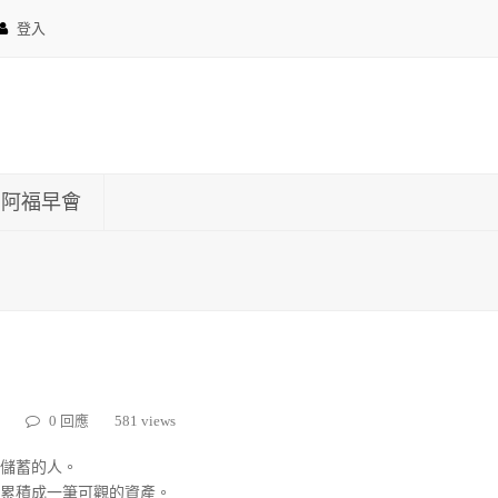
登入
約阿福早會
0 回應
581 views
儲蓄的人。
累積成一筆可觀的資產。