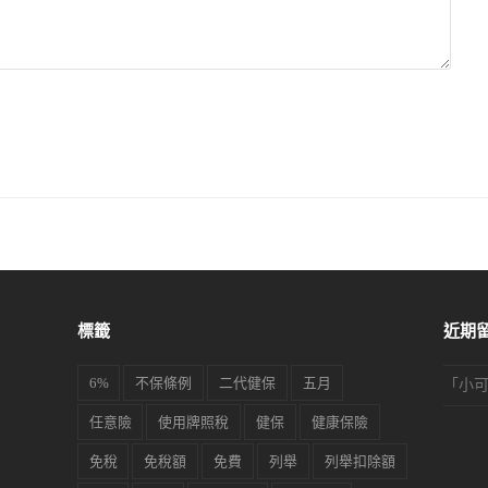
標籤
近期
6%
不保條例
二代健保
五月
「
小
任意險
使用牌照稅
健保
健康保險
免稅
免稅額
免費
列舉
列舉扣除額