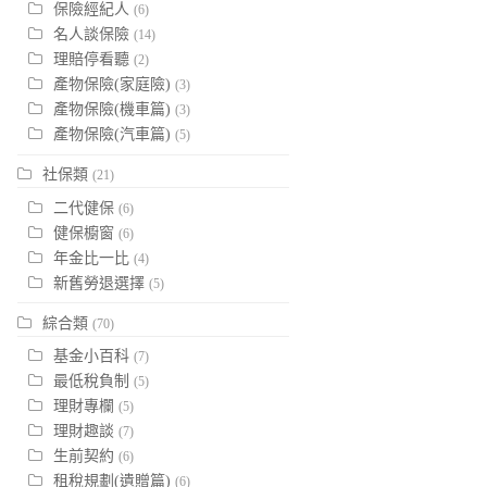
保險經紀人
(6)
名人談保險
(14)
理賠停看聽
(2)
產物保險(家庭險)
(3)
產物保險(機車篇)
(3)
產物保險(汽車篇)
(5)
社保類
(21)
二代健保
(6)
健保櫥窗
(6)
年金比一比
(4)
新舊勞退選擇
(5)
綜合類
(70)
基金小百科
(7)
最低稅負制
(5)
理財專欄
(5)
理財趣談
(7)
生前契約
(6)
租稅規劃(遺贈篇)
(6)