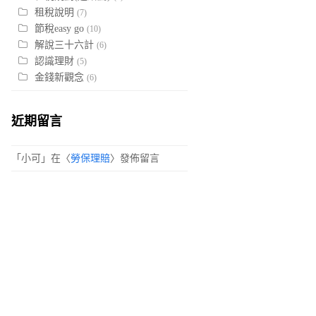
租稅說明
(7)
節稅easy go
(10)
解說三十六計
(6)
認識理財
(5)
金錢新觀念
(6)
近期留言
「
小可
」在〈
勞保理賠
〉發佈留言