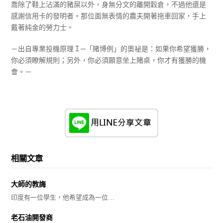
喬除了鞋上沾滿的豬屎以外，身無分文的離開穀倉，不過他還是
感謝信用卡的發明者。那位面無表情的農夫開著拖車回家，手上
戴著純金的勞力士。
－出自專業投機原理Ｉ─「賭博例」的奧祕是：如果你希望獲勝，
你必須瞭解規則；另外，你必須願意坐上賭桌，你才有獲勝的機
會。－
相關文章
大師的教誨
印度有一位學生，他希望成為一位…
老石油開發商