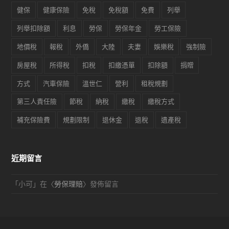
健保
健康保險
免稅
免稅額
免費
列舉
列舉扣除額
利息
勞保
勞保年金
勞工保險
地價稅
報稅
外僑
大陸
夫妻
娛樂稅
強制險
房屋稅
所得稅
扣稅
扣繳憑單
扣除額
捐贈
方式
汽車保險
溫世仁
營利
租稅規劃
第三人責任險
節稅
納稅
繳稅
繳稅方式
補充保險費
規劃限制
退休金
退稅
遺產稅
近期留言
「
小可
」在〈
勞保理賠
〉發佈留言