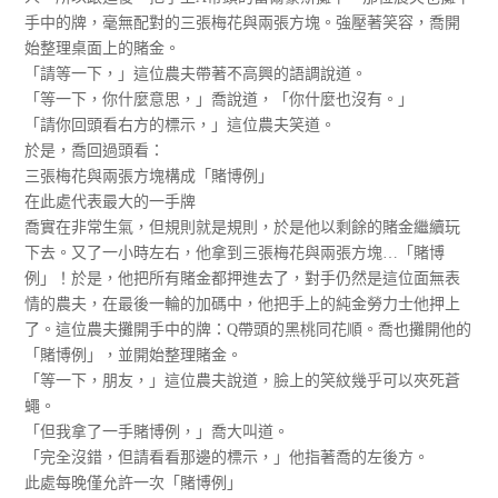
手中的牌，毫無配對的三張梅花與兩張方塊。強壓著笑容，喬開
始整理桌面上的賭金。
「請等一下，」這位農夫帶著不高興的語調說道。
「等一下，你什麼意思，」喬說道，「你什麼也沒有。」
「請你回頭看右方的標示，」這位農夫笑道。
於是，喬回過頭看：
三張梅花與兩張方塊構成「賭博例」
在此處代表最大的一手牌
喬實在非常生氣，但規則就是規則，於是他以剩餘的賭金繼續玩
下去。又了一小時左右，他拿到三張梅花與兩張方塊…「賭博
例」！於是，他把所有賭金都押進去了，對手仍然是這位面無表
情的農夫，在最後一輪的加碼中，他把手上的純金勞力士他押上
了。這位農夫攤開手中的牌：Q帶頭的黑桃同花順。喬也攤開他的
「賭博例」，並開始整理賭金。
「等一下，朋友，」這位農夫說道，臉上的笑紋幾乎可以夾死蒼
蠅。
「但我拿了一手賭博例，」喬大叫道。
「完全沒錯，但請看看那邊的標示，」他指著喬的左後方。
此處每晚僅允許一次「賭博例」