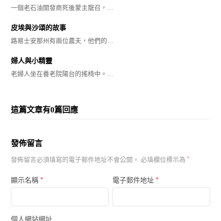
一個老石油開發商死後蒙主寵召，…
皮埃與沙頌的故事
路易士安那州有兩位農夫，他們的…
婦人與小精靈
老婦人坐在養老院陽台的搖椅中。…
這篇文章有0篇回應
發佈留言
發佈留言必須填寫的電子郵件地址不會公開。
必填欄位標示為
*
*
*
顯示名稱
電子郵件地址
個人網站網址