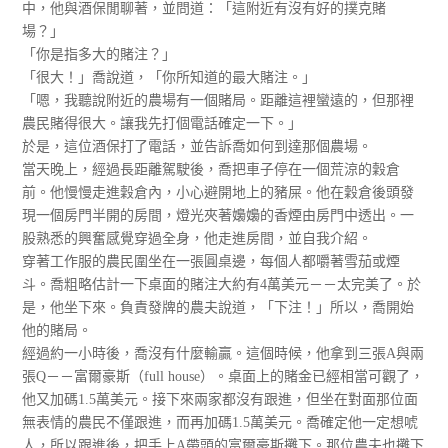
中，他與酒保閒聊著，並問道：「這附近有沒有好的撲克賭
場？」
「你是指多大的賭注？」
「很大！」喬說道，「你所知道的最大賭注。」
「嗯，我聽說附近的農場有一個賭局。距離這裡蠻遠的，但那裡
農民賭得很大。讓我先打個電話確定一下。」
於是，這位酒保打了電話，並告訴喬如何到達那個農場。
當天晚上，經過長距離駕駛後，喬把車子停在一個荒涼的穀倉
前。他慢慢走進穀倉內，小心避開地上的豬屎。他在穀倉後頭發
現一個房門半開的房間，燈光夾著嬝嬝的香煙由房門中透出。一
股熟悉的興奮感覺穿過全身，他走進房間，並自我介紹。
穿著工作服的農民圍坐在一張圓桌邊，每個人都嚼著雪茄或煙
斗。喬粗略估計一下桌面的賭注大約有4萬美元－－太完美了。於
是，他坐下來。負責發牌的農夫說道，「下注！」所以，喬開始
他的賭局。
經過約一小時後，喬沒有什麼輸贏。這個時候，他拿到三張A與兩
張Q－－富爾豪斯（full house）。桌面上的賭金已經相當可觀了，
他又加碼1.5萬美元。接下來兩家都沒有跟進，但坐在對面那位面
無表情的農民不僅跟進，而再加碼1.5萬美元。喬確定他一定想唬
人，所以跟進後，把手上A帶頭的富爾豪斯攤下。那位農夫也攤下