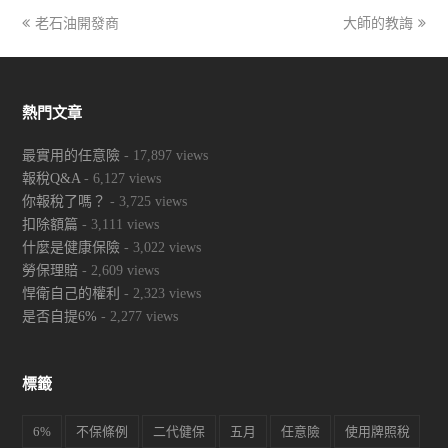
previous
老石油開發商
大師的教誨
next
post:
post:
熱門文章
最實用的任意險
- 17,897 views
報稅Q&A
- 6,127 views
你報稅了嗎？
- 3,725 views
扣除額篇
- 3,111 views
什麼是健康保險
- 3,022 views
勞保理賠
- 2,609 views
悍衛自己的權利
- 2,323 views
是否自提6%
- 2,277 views
標籤
6%
不保條例
二代健保
五月
任意險
使用牌照稅