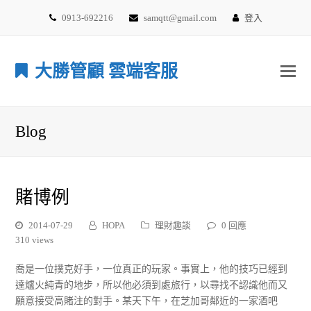
0913-692216
samqtt@gmail.com
登入
大勝管顧 雲端客服
Blog
賭博例
2014-07-29
HOPA
理財趣談
0 回應
310 views
喬是一位撲克好手，一位真正的玩家。事實上，他的技巧已經到
達爐火純青的地步，所以他必須到處旅行，以尋找不認識他而又
願意接受高賭注的對手。某天下午，在芝加哥鄰近的一家酒吧