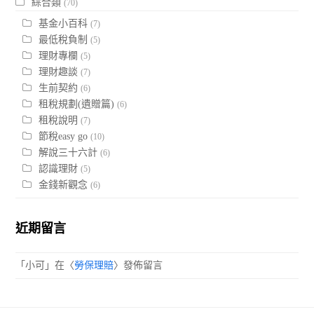
綜合類
(70)
基金小百科
(7)
最低稅負制
(5)
理財專欄
(5)
理財趣談
(7)
生前契約
(6)
租稅規劃(遺贈篇)
(6)
租稅說明
(7)
節稅easy go
(10)
解說三十六計
(6)
認識理財
(5)
金錢新觀念
(6)
近期留言
「
小可
」在〈
勞保理賠
〉發佈留言