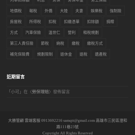
地價稅
報稅
外僑
大陸
夫妻
娛樂稅
強制險
房屋稅
所得稅
扣稅
扣繳憑單
扣除額
捐贈
方式
汽車保險
溫世仁
營利
租稅規劃
第三人責任險
節稅
納稅
繳稅
繳稅方式
補充保險費
規劃限制
退休金
退稅
遺產稅
近期留言
「
小可
」在〈
勞保理賠
〉發佈留言
大勝管顧 雲端客服 0913692216 samqtt@gmail.com 高雄市三民區澄和
路111巷23號
Copyright All Rights Reserved