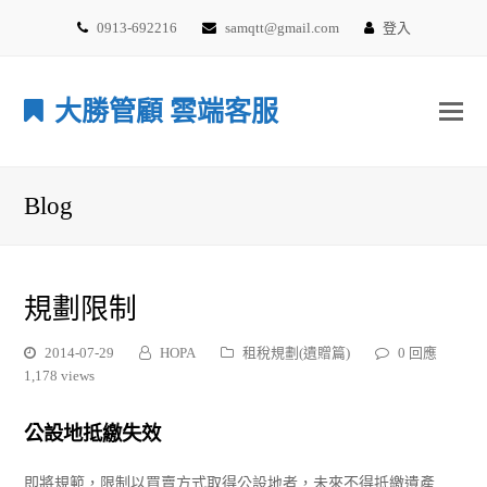
0913-692216
samqtt@gmail.com
登入
大勝管顧 雲端客服
Blog
規劃限制
2014-07-29
HOPA
租稅規劃(遺贈篇)
0 回應
1,178 views
公設地抵繳失效
即將規範，限制以買賣方式取得公設地者，未來不得抵繳遺產