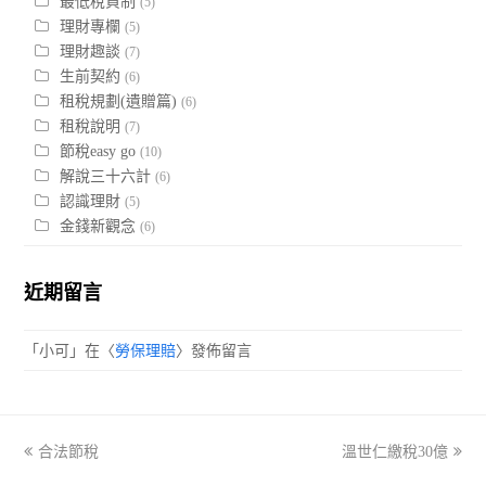
最低稅負制
(5)
理財專欄
(5)
理財趣談
(7)
生前契約
(6)
租稅規劃(遺贈篇)
(6)
租稅說明
(7)
節稅easy go
(10)
解說三十六計
(6)
認識理財
(5)
金錢新觀念
(6)
近期留言
「
小可
」在〈
勞保理賠
〉發佈留言
previous
合法節稅
溫世仁繳稅30億
next
post:
post: