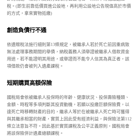
稅。(即生前靠低價買進公設地，再利用公設地公告現值高於市價
的方式，拿來實物抵繳)
創造負債行不通
依遺贈稅法施行細則第13條規定，被繼承人若於死亡前因重病致
無法處理事務期間的舉債，納稅義務人須舉證被繼承人借款資金
用途，若不能證明其用途，或舉證而不能令人信其為真正者，該
項借款仍會被列入遺產課稅。
短期購買高額保險
國稅局會依被繼承人投保時的年齡、健康狀況、投保壽險種類、
金額、時程等多項判斷其投資動機，若顯以投繳巨額保險費，以
達死亡時移轉財產的目的，繼承人等於在被繼承人死亡時可獲得
與其繼承相當的財產，實質上因此受有經濟利益，與保險法第112
條立法意旨不符。因此基於實質課稅及公平正義原則，國稅局會
將該保險併計遺產總額課稅。