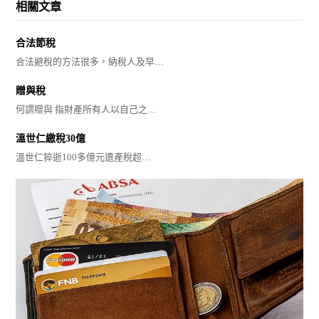
相關文章
合法節稅
合法避稅的方法很多，納稅人及早…
贈與稅
何謂贈與 指財產所有人以自己之…
溫世仁繳稅30億
溫世仁猝逝100多億元遺產稅超…