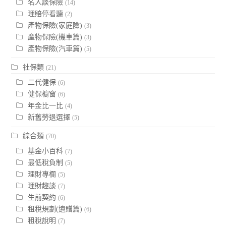
名人談保險
(14)
理賠停看聽
(2)
產物保險(家庭險)
(3)
產物保險(機車篇)
(3)
產物保險(汽車篇)
(5)
社保類
(21)
二代健保
(6)
健保櫥窗
(6)
年金比一比
(4)
新舊勞退選擇
(5)
綜合類
(70)
基金小百科
(7)
最低稅負制
(5)
理財專欄
(5)
理財趣談
(7)
生前契約
(6)
租稅規劃(遺贈篇)
(6)
租稅說明
(7)