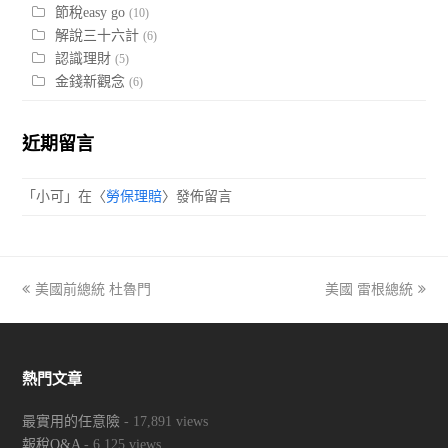
節稅easy go
(10)
解說三十六計
(6)
認識理財
(5)
金錢新觀念
(6)
近期留言
「
小可
」在〈
勞保理賠
〉發佈留言
previous
美國前總統 杜魯門
美國 雷根總統
next
post:
post:
熱門文章
最實用的任意險
- 17,891 views
報稅Q&A
- 6,125 views