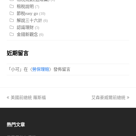
租稅說明
(7)
節稅easy go
(10)
解說三十六計
(6)
認識理財
(5)
金錢新觀念
(6)
近期留言
「
小可
」在〈
勞保理賠
〉發佈留言
previous
美國前總統 羅斯福
艾森豪威爾前總統
next
post:
post:
熱門文章