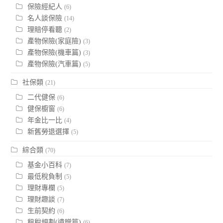
保險經紀人
(6)
名人談保險
(14)
理賠停看聽
(2)
產物保險(家庭險)
(3)
產物保險(機車篇)
(3)
產物保險(汽車篇)
(5)
社保類
(21)
二代健保
(6)
健保櫥窗
(6)
年金比一比
(4)
新舊勞退選擇
(5)
綜合類
(70)
基金小百科
(7)
最低稅負制
(5)
理財專欄
(5)
理財趣談
(7)
生前契約
(6)
租稅規劃(遺贈篇)
(6)