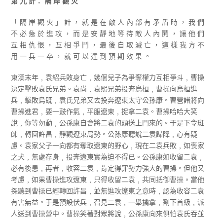
第 九 計： 隔 岸 觀 火
「 隔 岸 觀 火 」 計 ， 就 是 在 敵 人 內 部 有 矛 盾 時 ， 我 們
不 必 急 於 進 攻 ， 而 是 安 靜 地 等 待 敵 人 內 鬨 ， 讓 他 們
互 相 仇 恨 ， 互 相 爭 鬥 ， 最 後 自 取 滅 亡 ， 這 樣 我 方 不
用 一 兵 一 卒 ， 就 可 以 達 到 預 期 效 果 。
東漢末年﹐袁紹兵敗身亡﹐幾個兒子為爭奪權力互相爭斗﹐曹操
決定擊敗袁氏兄弟。袁尚﹑袁熙兄弟投奔烏桓﹐曹操向烏桓進
兵﹐擊敗烏既﹐袁氏兄弟又去投奔遼東太守公孫康。曹營諸將向
曹操進君﹐要一鼓作氣﹐平服遼東﹐捉拿二袁。曹操哈哈大笑
說﹐你等勿動﹐公孫康自會將二袁的頭送上門來的。于是下令班
師﹐轉回許昌﹐靜觀遼東局勢。公孫康聽說二袁歸降﹐心有疑
慮。袁家父子一向都有奪取遼東的野心﹐現在二袁兵敗﹐如喪家
之犬﹐無處存身﹐投奔遼東實為迫不得已。公孫康如收留二袁﹐
必有後患﹐再者﹐收容二袁﹐肯定得罪勢力強大的曹操。但他又
考慮﹐如果曹操進攻遼東﹐只得收留二袁﹐共同抵御曹操。當他
探聽到曹操已經轉回許昌﹐並無進攻遼東之意時﹐認為收容二袁
有害無益。于是預設伏兵﹐召見二袁﹐一舉擒拿﹐割下首級﹐派
人送到曹操營中。曹操笑著對眾將說﹐公孫康向來俱怕袁氏吞並