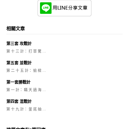
相關文章
第三套 攻戰計
第 十 三 計： 打 草 驚 …
第五套 並戰計
第 二 十 五 計： 偷 樑 …
第一套勝戰計
第 一 計： 瞞 天 過 海 …
第四套 混戰計
第 十 九 計： 釜 底 抽 …