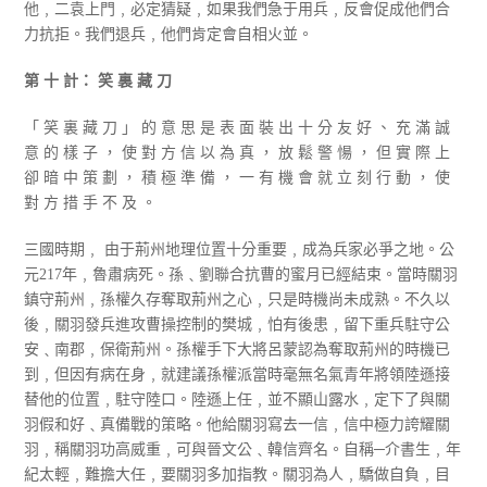
他﹐二袁上門﹐必定猜疑﹐如果我們急于用兵﹐反會促成他們合
力抗拒。我們退兵﹐他們肯定會自相火並。
第 十 計： 笑 裏 藏 刀
「 笑 裏 藏 刀 」 的 意 思 是 表 面 裝 出 十 分 友 好 、 充 滿 誠
意 的 樣 子 ， 使 對 方 信 以 為 真 ， 放 鬆 警 愓 ， 但 實 際 上
卻 暗 中 策 劃 ， 積 極 準 備 ， 一 有 機 會 就 立 刻 行 動 ， 使
對 方 措 手 不 及 。
三國時期﹐ 由于荊州地理位置十分重要﹐成為兵家必爭之地。公
元217年﹐魯肅病死。孫﹑劉聯合抗曹的蜜月已經結束。當時關羽
鎮守荊州﹐孫權久存奪取荊州之心﹐只是時機尚未成熟。不久以
後﹐關羽發兵進攻曹操控制的樊城﹐怕有後患﹐留下重兵駐守公
安﹑南郡﹐保衛荊州。孫權手下大將呂蒙認為奪取荊州的時機已
到﹐但因有病在身﹐就建議孫權派當時毫無名氣青年將領陸遜接
替他的位置﹐駐守陸口。陸遜上任﹐並不顯山露水﹐定下了與關
羽假和好﹑真備戰的策略。他給關羽寫去一信﹐信中極力誇耀關
羽﹐稱關羽功高威重﹐可與晉文公﹑韓信齊名。自稱─介書生﹐年
紀太輕﹐難擔大任﹐要關羽多加指教。關羽為人﹐驕做自負﹐目