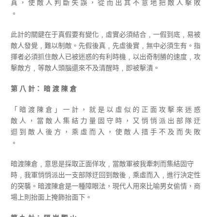
真 ， 使 敵 人 判 斷 失 誤 ， 從 而 出 其 不 意 地 把 敵 人 擊 敗
。
此計的關鍵在于真假要有變化﹐虛實必須結合﹐一假到底﹐易被
敵人發覺﹐難以制敵。先假後真﹐先虛後實﹐無中必須生有。指
揮者必須抓住敵人已被迷惑的有利時機﹐以出奇制勝的速度﹐攻
擊敵方﹐等敵人頭腦還來不及清醒時﹐即被擊潰。
第 八 計： 暗 渡 陳 倉
「 暗 渡 陳 倉 」 一 計 ， 就 是 以 虛 似 的 正 面 攻 擊 來 迷 惑
敵 人 ， 當 敵 人 集 結 力 量 固 守 時 ， 又 悄 悄 派 出 部 隊 迂
迴 到 敵 人 後 方 ， 乘 虛 而 入 ， 使 敵 人 措 手 不 及 而 失 敗
。
暗渡陳倉﹐意思是採取正面佯攻﹐當敵軍被我牽刺而集結固守
時﹐我軍悄悄派出一支部隊迂回到敵後﹐乘虛而入﹐進行決定性
的突襲。暗渡陳倉是一種障眼法，現代人用來比喻男女偷情，商
場上則抬面上掩飾抬面下。