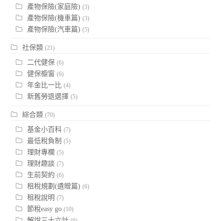
產物保險(家庭險)
(3)
產物保險(機車篇)
(3)
產物保險(汽車篇)
(5)
社保類
(21)
二代健保
(6)
健保櫥窗
(6)
年金比一比
(4)
新舊勞退選擇
(5)
綜合類
(70)
基金小百科
(7)
最低稅負制
(5)
理財專欄
(5)
理財趣談
(7)
生前契約
(6)
租稅規劃(遺贈篇)
(6)
租稅說明
(7)
節稅easy go
(10)
解說三十六計
(6)