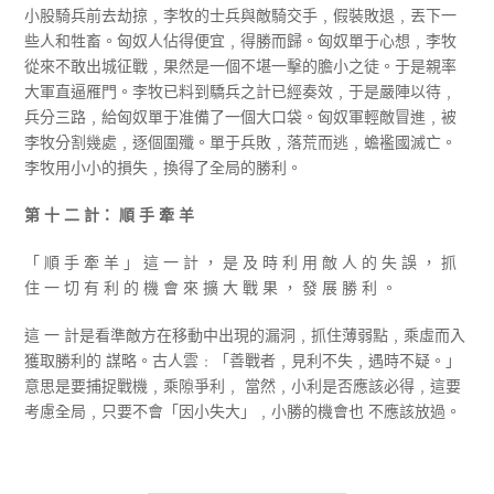
小股騎兵前去劫掠﹐李牧的士兵與敵騎交手﹐假裝敗退﹐丟下一
些人和牲畜。匈奴人佔得便宜﹐得勝而歸。匈奴單于心想﹐李牧
從來不敢出城征戰﹐果然是一個不堪一擊的膽小之徒。于是親率
大軍直逼雁門。李牧已料到驕兵之計已經奏效﹐于是嚴陣以待﹐
兵分三路﹐給匈奴單于准備了一個大口袋。匈奴軍輕敵冒進﹐被
李牧分割幾處﹐逐個圍殲。單于兵敗﹐落荒而逃﹐蟾襤國滅亡。
李牧用小小的損失﹐換得了全局的勝利。
第 十 二 計： 順 手 牽 羊
「 順 手 牽 羊 」 這 一 計 ， 是 及 時 利 用 敵 人 的 失 誤 ， 抓
住 一 切 有 利 的 機 會 來 擴 大 戰 果 ， 發 展 勝 利 。
這 一 計是看準敵方在移動中出現的漏洞﹐抓住薄弱點﹐乘虛而入
獲取勝利的 謀略。古人雲﹕「善戰者﹐見利不失﹐遇時不疑。」
意思是要捕捉戰機﹐乘隙爭利﹐ 當然﹐小利是否應該必得﹐這要
考慮全局﹐只要不會「因小失大」﹐小勝的機會也 不應該放過。