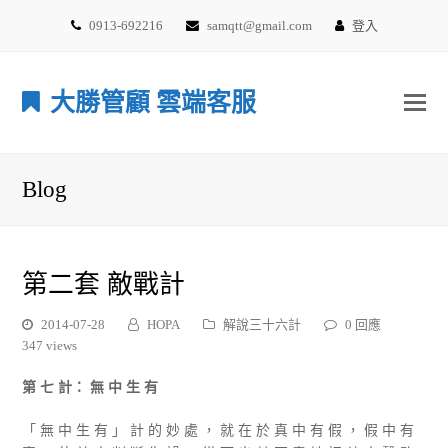
0913-692216
samqtt@gmail.com
登入
大勝管顧 雲端客服
Blog
第二套 敵戰計
2014-07-28
HOPA
解說三十六計
0 回應
347 views
第 七 計： 無 中 生 有
「 無 中 生 有 」 計 的 妙 處 ， 就 在 於 真 中 有 假 ， 假 中 有