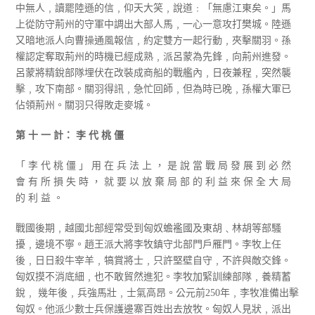
中無人﹐讀罷陸遜的信﹐仰天大笑﹐說道﹕「無慮江東矣。」馬
上從防守荊州的守軍中調出大部人馬﹐一心一意攻打樊城。陸遜
又暗地派人向曹操通風報信﹐約定雙方一起行動﹐夾擊關羽。孫
權認定奪取荊州的時機已經成熟﹐派呂蒙為先鋒﹐向荊州進發。
呂蒙將精銳部隊埋伏在改裝成商船的戰艦內﹐日夜兼程﹐突然襲
擊﹐攻下南部。關羽得訊﹐急忙回師﹐但為時已晚﹐孫權大軍已
佔領荊州。關羽只得敗走麥城。
第 十 一 計： 李 代 桃 僵
「 李 代 桃 僵 」 用 在 兵 法 上 ， 是 說 當 戰 局 發 展 到 必 然
會 有 所 損 失 時 ， 就 要 以 放 棄 局 部 的 利 益 來 保 全 大 局
的 利 益 。
戰國後期﹐越國北部經常受到匈奴蟾襤國及東胡﹑林胡等部騷
擾﹐邊境不寧。趙王派大將李牧鎮守北部門戶雁門。李牧上任
後﹐日日殺牛宰羊﹐犒賞將士﹐只許堅壁自守﹐不許與敵交鋒。
匈奴摸不消底細﹐也不敢貿然進犯。李牧加緊訓練部隊﹐養精蓄
銳﹐ 幾年後﹐兵強馬壯﹐士氣高昂。公元前250年﹐李牧准備出擊
匈奴。他派少數士兵保護邊寨百姓出去放牧。匈奴人見狀﹐派出