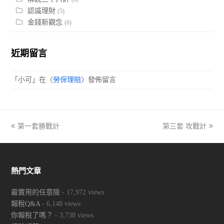
認識理財
(5)
金錢新觀念
(6)
近期留言
「
小可
」在〈
勞保理賠
〉發佈留言
previous
第一套勝戰計
第三套 攻戰計
next
post:
post:
熱門文章
最實用的任意險
- 17,972 views
報稅Q&A
- 6,148 views
你報稅了嗎？
- 3,738 views