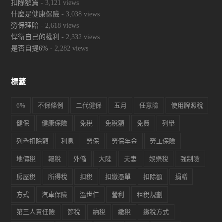
扣除額篇
- 3,121 views
什麼是健康保險
- 3,038 views
勞保理賠
- 2,618 views
悍衛自己的權利
- 2,332 views
是否自提6%
- 2,282 views
標籤
6%
不保條例
二代健保
五月
任意險
使用牌照稅
健保
健康保險
免稅
免稅額
免費
列舉
列舉扣除額
利息
勞保
勞保年金
勞工保險
地價稅
報稅
外僑
大陸
夫妻
娛樂稅
強制險
房屋稅
所得稅
扣稅
扣繳憑單
扣除額
捐贈
方式
汽車保險
溫世仁
營利
租稅規劃
第三人責任險
節稅
納稅
繳稅
繳稅方式