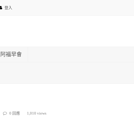
登入
約阿福早會
0 回應
1,010 views