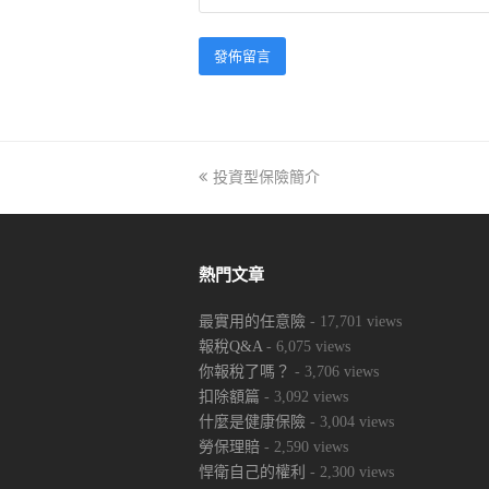
previous
投資型保險簡介
post:
熱門文章
最實用的任意險
- 17,701 views
報稅Q&A
- 6,075 views
你報稅了嗎？
- 3,706 views
扣除額篇
- 3,092 views
什麼是健康保險
- 3,004 views
勞保理賠
- 2,590 views
悍衛自己的權利
- 2,300 views