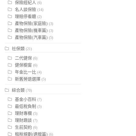
保險經紀人
(6)
名人談保險
(14)
理賠停看聽
(2)
產物保險(家庭險)
(3)
產物保險(機車篇)
(3)
產物保險(汽車篇)
(5)
社保類
(21)
二代健保
(6)
健保櫥窗
(6)
年金比一比
(4)
新舊勞退選擇
(5)
綜合類
(70)
基金小百科
(7)
最低稅負制
(5)
理財專欄
(5)
理財趣談
(7)
生前契約
(6)
租稅規劃(遺贈篇)
(6)