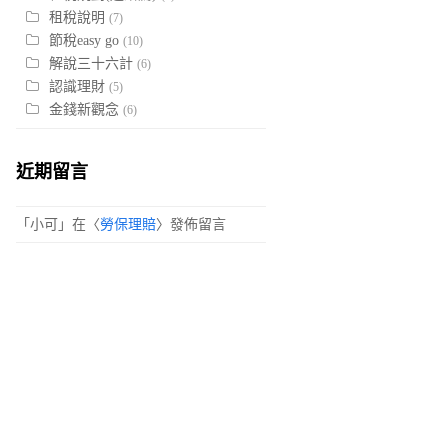
租稅說明
(7)
節稅easy go
(10)
解說三十六計
(6)
認識理財
(5)
金錢新觀念
(6)
近期留言
「
小可
」在〈
勞保理賠
〉發佈留言