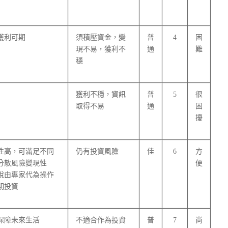
獲利可期
須積壓資金，變
普
4
困
現不易，獲利不
通
難
穩
獲利不穩，資訊
普
5
很
取得不易
通
困
擾
性高，可滿足不同
仍有投資風險
佳
6
方
分散風險變現性
便
稅由專家代為操作
期投資
保障未來生活
不適合作為投資
普
7
尚