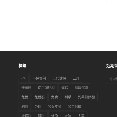
標籤
近期
6%
不保條例
二代健保
五月
「
小
任意險
使用牌照稅
健保
健康保險
免稅
免稅額
免費
列舉
列舉扣除額
利息
勞保
勞保年金
勞工保險
地價稅
報稅
外僑
大陸
夫妻