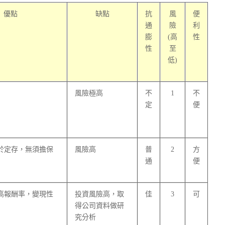
優點
缺點
抗
風
便
通
險
利
膨
(高
性
性
至
低)
風險極高
不
1
不
定
便
於定存，無須擔保
風險高
普
2
方
通
便
高報酬率，變現性
投資風險高，取
佳
3
可
得公司資料做研
究分析