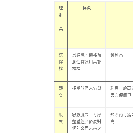
理
特色
財
工
具
選
具避險、價格預
獲利高
擇
測性質運用高都
權
槓桿
跟
相當於個人借貸
利息一般高
會
品方便簡單
股
敏感度高，考慮
短期內可獲
票
整體經濟發展對
高
個別公司未來之