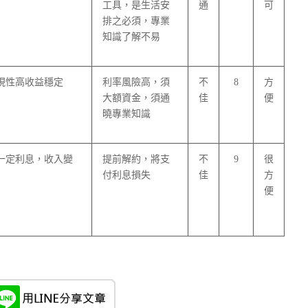
工具，是生活安
通
可
排之必須，專業
知識了解不易
現性高收益穩定
利率風險高，須
不
8
方
大額資金，須通
佳
便
曉專業知識
一定利息，收入變
提前解約，將支
不
9
很
付利息損失
佳
方
便