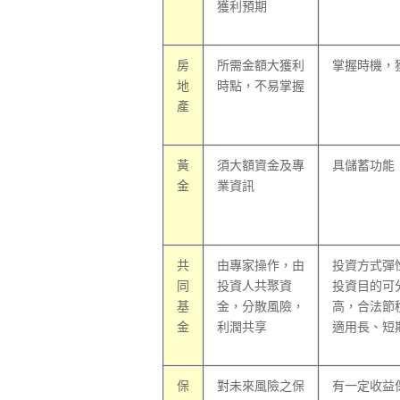
獲利預期
房
所需金額大獲利
掌握時機，
地
時點，不易掌握
產
黃
須大額資金及專
具儲蓄功能
金
業資訊
共
由專家操作，由
投資方式彈
同
投資人共聚資
投資目的可
基
金，分散風險，
高，合法節
金
利潤共享
適用長、短
保
對未來風險之保
有一定收益