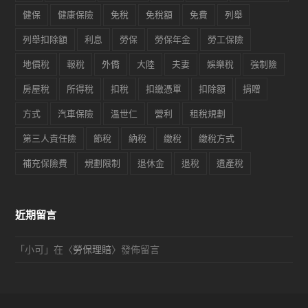
健保
健康保險
免稅
免稅額
免費
列舉
列舉扣除額
利息
勞保
勞保年金
勞工保險
地價稅
報稅
外僑
大陸
夫妻
娛樂稅
強制險
房屋稅
所得稅
扣稅
扣繳憑單
扣除額
捐贈
方式
汽車保險
溫世仁
營利
租稅規劃
第三人責任險
節稅
納稅
繳稅
繳稅方式
補充保險費
規劃限制
退休金
退稅
遺產稅
近期留言
「
小可
」在〈
勞保理賠
〉發佈留言