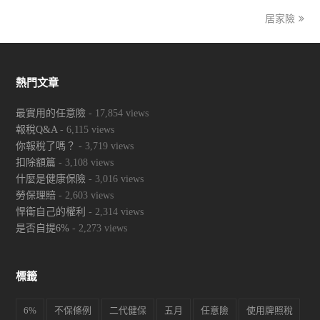
居家險
next
post:
熱門文章
最實用的任意險
- 17,854 views
報稅Q&A
- 6,115 views
你報稅了嗎？
- 3,719 views
扣除額篇
- 3,108 views
什麼是健康保險
- 3,016 views
勞保理賠
- 2,603 views
悍衛自己的權利
- 2,314 views
是否自提6%
- 2,273 views
標籤
6%
不保條例
二代健保
五月
任意險
使用牌照稅