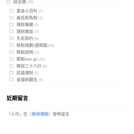
綜合類
(70)
基金小百科
(7)
最低稅負制
(5)
理財專欄
(5)
理財趣談
(7)
生前契約
(6)
租稅規劃(遺贈篇)
(6)
租稅說明
(7)
節稅easy go
(10)
解說三十六計
(6)
認識理財
(5)
金錢新觀念
(6)
近期留言
「
小可
」在〈
勞保理賠
〉發佈留言