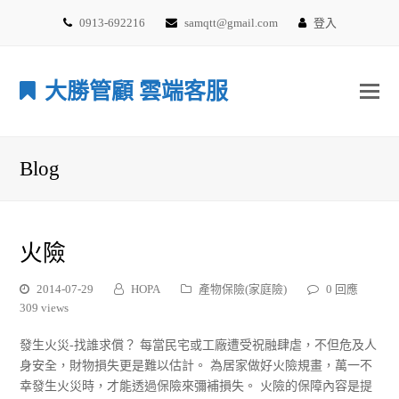
0913-692216
samqtt@gmail.com
登入
大勝管顧 雲端客服
Blog
火險
2014-07-29
HOPA
產物保險(家庭險)
0 回應
309 views
發生火災-找誰求償？ 每當民宅或工廠遭受祝融肆虐，不但危及人
身安全，財物損失更是難以估計。 為居家做好火險規畫，萬一不
幸發生火災時，才能透過保險來彌補損失。 火險的保障內容是提