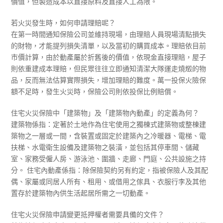
價值，但製造成本以直接原料及直接人工為限。
若火災發生時，如何申請理賠呢？
在第一時間通知保險公司並維持現場，由理賠人員現場清點損失
的財物，才能提列損失清單，以及當初的購買成本。理賠依目前
市價計算，由於動產屬於折舊後的價值，依現金直接理賠，屋子
則依重建成本理賠，但民眾往往立即通知清潔大隊運走燒燬的物
品，反而無法估算實際損失，增加理賠的難度。萬一投保火險保
額不足時，發生火災時，保險公司則依投保比例賠償。
住宅火災保險中「建築物」及「建築物內動產」的定義為何？
建築物係指：定著於土地作為住宅使用之獨棟式建築物或整棟建
築物之一層或一間，含裝置或固定於建築內之冷暖器、電梯、電
扶梯、水電衛生設備及建築物之裝潢，並包括其停車間、儲藏
室、家務受僱人房、游泳池、圍牆、走廊、門庭、公共設施之持
分。 住宅內動產係指：除保險契約另有約定，指被保險人及其配
偶、家屬或同居人所有、租用、或借用之傢具、衣服行李及其他
置存於建築物內供生活起居所需之一切動產。
住宅火災保險申請變更抵押權者需要具備的文件？