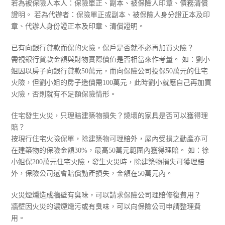
若為被保險人本人：保險單正、副本、被保險人印章、債務清償
證明。 若為代辦者：保險單正或副本、被保險人身分證正本及印
章、代辦人身份證正本及印章、清償證明。
已有向銀行貸款而保的火險，保戶是否就不必再加買火險？
需視銀行貸款金額與財物實際價值是否相當來作考量。 如：劉小
姐因以房子向銀行貸款50萬元，而向保險公司投保50萬元的住宅
火險，但劉小姐的房子造價需100萬元，此時劉小就應自己再加買
火險，否則就有不足額保險情形。
住宅發生火災，只理賠建築物損失？燒壞的家具是否可以獲得理
賠？
按現行住宅火險保單，除建築物可理賠外，屋內受損之動產亦可
在建築物的保險金額30%，最高50萬元範圍內獲得理賠。 如：徐
小姐保200萬元住宅火險，發生火災時，除建築物損失可獲理賠
外，保險公司還會賠償動產損失，金額在50萬元內。
火災煙燻造成牆壁有臭味，可以請求保險公司理賠修復費用？
牆壁因火災的濃煙燻污或有臭味，可以向保險公司申請整理費
用。