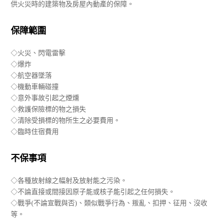
供火災時的建築物及房屋內動產的保障。
保障範圍
◇火災、閃電雷擊
◇爆炸
◇航空器墜落
◇機動車輛碰撞
◇意外事故引起之煙燻
◇救護保險標的物之損失
◇清除受損標的物所生之必要費用。
◇臨時住宿費用
不保事項
◇各種放射線之幅射及放射能之污染。
◇不論直接或間接因原子能或核子能引起之任何損失。
◇戰爭(不論宣戰與否)、類似戰爭行為、叛亂、扣押、征用、沒收
等。