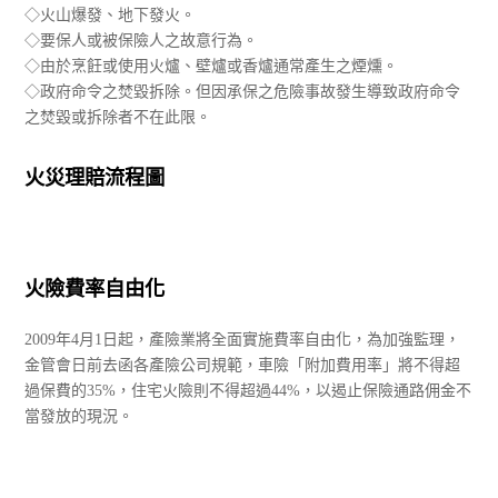
◇火山爆發、地下發火。
◇要保人或被保險人之故意行為。
◇由於烹飪或使用火爐、壁爐或香爐通常產生之煙燻。
◇政府命令之焚毀拆除。但因承保之危險事故發生導致政府命令
之焚毀或拆除者不在此限。
火災理賠流程圖
火險費率自由化
2009年4月1日起，產險業將全面實施費率自由化，為加強監理，
金管會日前去函各產險公司規範，車險「附加費用率」將不得超
過保費的35%，住宅火險則不得超過44%，以遏止保險通路佣金不
當發放的現況。