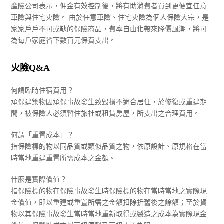
產險公司表示，佣金有效控制後，將有助消費者買到更便宜任意
車險與住宅火險。 由於任意車險、住宅火險為個人保險大宗，是
家家戶戶不可或缺的保險商品，費率自由化帶來降價風潮，將可
為每戶家庭省下數百元保費支出。
火險Q&A
何謂臨時住宿費用？
承保建築物因承保事故發生致毀損不適合居住，於修復或重建期
間，被保險人必須暫住旅社或租賃房屋，所支出之合理費用。
何謂「重置成本」？
指保險標的物以同品質或類似品質之物，依原設計、原規格在當
時當地重建重置所需成本之金額。
什麼是實際價值？
指保險標的物在保險事故發生時保險標的物在當時當地之實際現
金價值，即以重建或重置所需之金額扣除折舊後之餘額；至於貨
物以其保險事故發生當時當地重新取得或製造之成本為實際現金