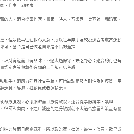
家、作家、發明家。
奮的人，適合從事作家、畫家、詩人、音樂家、美容師、舞蹈家、
嘉，但是做事往往粗心大意，所以牡羊座朋友較為適合考慮當運動
都可，甚至是自己做老闆都是不錯的選擇。
，理財有道而且有品味，不過太過保守、缺乏野心；適合的行也有
寶鑑定家等與藝術有關的工作都可以考慮
動動手，適應力強具社交手腕，可惜缺點是沒有耐性及神經質，至
翻譯員、導遊、推銷員或者運輸業。
使命感強烈，心思細密而且感情敏銳，適合從事服務業、護理工
、律師與顧問，不過巨蟹座的過分敏感就不太適合擔當與策畫有關
創造力強而且戲劇感重，所以政治家、律師、醫生、演員、歌星或