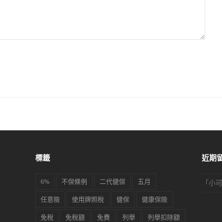
標籤
近期
6%
不保條例
二代健保
五月
「
小
任意險
使用牌照稅
健保
健康保險
免稅
免稅額
免費
列舉
列舉扣除額