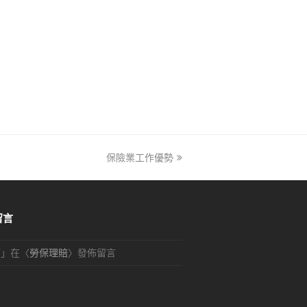
保險業工作優勢
next
post:
留言
可
」在〈
勞保理賠
〉發佈留言