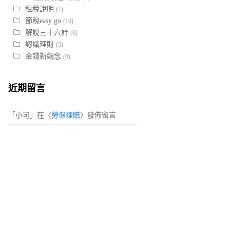
租稅說明
(7)
節稅easy go
(10)
解說三十六計
(6)
認識理財
(5)
金錢新觀念
(6)
近期留言
「
小可
」在〈
勞保理賠
〉發佈留言