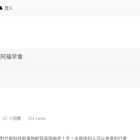
登入
約阿福早會
0 回應
251 views
對於新科技新事物較容易接納並上手，水瓶座的人可以考慮的行業