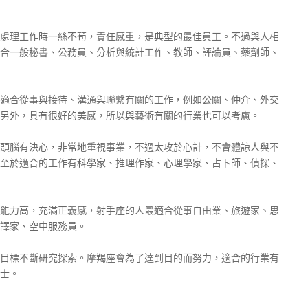
處理工作時一絲不苟，責任感重，是典型的最佳員工。不過與人相
合一般秘書、公務員、分析與統計工作、教師、評論員、藥劑師、
適合從事與接待、溝通與聯繫有關的工作，例如公關、仲介、外交
另外，具有很好的美感，所以與藝術有關的行業也可以考慮。
頭腦有決心，非常地重視事業，不過太攻於心計，不會體諒人與不
至於適合的工作有科學家、推理作家、心理學家、占卜師、偵探、
能力高，充滿正義感，射手座的人最適合從事自由業、旅遊家、思
譯家、空中服務員。
目標不斷研究探索。摩羯座會為了達到目的而努力，適合的行業有
士。