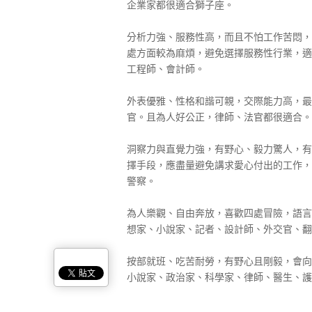
企業家都很適合獅子座。
分析力強、服務性高，而且不怕工作苦悶，
處方面較為麻煩，避免選擇服務性行業，適
工程師、會計師。
外表優雅、性格和諧可親，交際能力高，最
官。且為人好公正，律師、法官都很適合。
洞察力與直覺力強，有野心、毅力驚人，有
擇手段，應盡量避免講求愛心付出的工作，
警察。
為人樂觀、自由奔放，喜歡四處冒險，語言
想家、小說家、記者、設計師、外交官、翻
按部就班、吃苦耐勞，有野心且剛毅，會向
小說家、政治家、科學家、律師、醫生、護