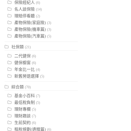
保險經紀人
(6)
名人談保險
(14)
理賠停看聽
(2)
產物保險(家庭險)
(3)
產物保險(機車篇)
(3)
產物保險(汽車篇)
(5)
社保類
(21)
二代健保
(6)
健保櫥窗
(6)
年金比一比
(4)
新舊勞退選擇
(5)
綜合類
(70)
基金小百科
(7)
最低稅負制
(5)
理財專欄
(5)
理財趣談
(7)
生前契約
(6)
租稅規劃(遺贈篇)
(6)