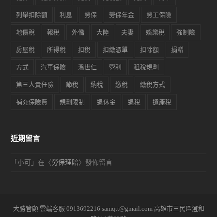
列舉扣除額
利息
勞保
勞保年金
勞工保險
地價稅
報稅
外僑
大陸
夫妻
娛樂稅
強制險
房屋稅
所得稅
扣稅
扣繳憑單
扣除額
捐贈
方式
汽車保險
溫世仁
營利
租稅規劃
第三人責任險
節稅
納稅
繳稅
繳稅方式
補充保險費
規劃限制
退休金
退稅
遺產稅
近期留言
「
小可
」在〈
勞保理賠
〉發佈留言
大勝管顧 雲端客服 0913692216 samqtt@gmail.com 高雄市三民區澄和