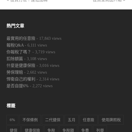
post:
post:
熱門文章
最實用的任意險
- 17,843 views
報稅Q&A
- 6,111 views
你報稅了嗎？
- 3,719 views
扣除額篇
- 3,108 views
什麼是健康保險
- 3,016 views
勞保理賠
- 2,602 views
悍衛自己的權利
- 2,314 views
是否自提6%
- 2,272 views
標籤
6%
不保條例
二代健保
五月
任意險
使用牌照稅
健保
健康保險
免稅
免稅額
免費
列舉