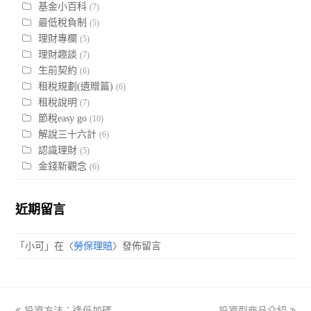
基金小百科
(7)
最低稅負制
(5)
理財專欄
(5)
理財趣談
(7)
生前契約
(6)
租稅規劃(遺贈篇)
(6)
租稅說明
(7)
節稅easy go
(10)
解說三十六計
(6)
認識理財
(5)
金錢新觀念
(6)
近期留言
「
小可
」在〈
勞保理賠
〉發佈留言
previous
投資方法：逢低加碼
投資型商品介紹
next