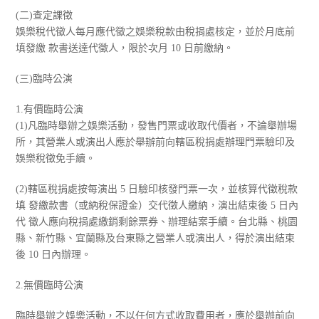
(二)查定課徵
娛樂稅代徵人每月應代徵之娛樂稅款由稅捐處核定，並於月底前
填發繳 款書送達代徵人，限於次月 10 日前繳納。
(三)臨時公演
1.有價臨時公演
(1)凡臨時舉辦之娛樂活動，發售門票或收取代價者，不論舉辦場
所，其營業人或演出人應於舉辦前向轄區稅捐處辦理門票驗印及
娛樂稅徵免手續。
(2)轄區稅捐處按每演出 5 日驗印核發門票一次，並核算代徵稅款
填 發繳款書（或納稅保證金）交代徵人繳納，演出結束後 5 日內
代 徵人應向稅捐處繳銷剩餘票券、辦理結案手續。台北縣、桃園
縣、新竹縣、宜蘭縣及台東縣之營業人或演出人，得於演出結束
後 10 日內辦理。
2.無價臨時公演
臨時舉辦之娛樂活動，不以任何方式收取費用者，應於舉辦前向