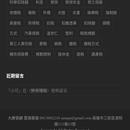
列舉扣除額
利息
勞保
勞保年金
勞工保險
地價稅
報稅
外僑
大陸
夫妻
娛樂稅
強制險
房屋稅
所得稅
扣稅
扣繳憑單
扣除額
捐贈
方式
汽車保險
溫世仁
營利
租稅規劃
第三人責任險
節稅
納稅
繳稅
繳稅方式
補充保險費
規劃限制
退休金
退稅
遺產稅
近期留言
「
小可
」在〈
勞保理賠
〉發佈留言
大勝管顧 雲端客服 0913692216 samqtt@gmail.com 高雄市三民區澄和
路111巷23號