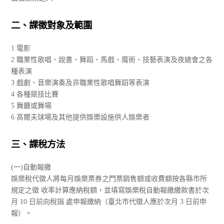
二、課徵對象及範圍
1 電影
2 職業性歌唱、說書、舞蹈、馬戲、魔術、技藝表演及夜總會之各
種表演
3 戲劇、音樂演奏及非職業性歌唱舞蹈等表演
4 各種競技比賽
5 舞廳或舞場
6 高爾夫球場及其他提供娛樂設施供人娛樂者
三、課稅方法
(一)自動報繳
娛樂稅代徵人將每月娛樂票券之門票銷售額或收費額按各縣市所
規定之徵 收率計算應納稅額，並填寫娛樂稅自動報繳繳款書於次
月 10 日前向稅捐 處申報繳納（臺北市代徵人應於次月 3 日前申
報）。