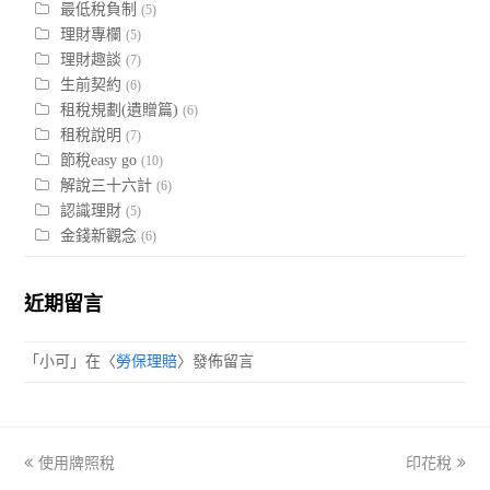
最低稅負制
(5)
理財專欄
(5)
理財趣談
(7)
生前契約
(6)
租稅規劃(遺贈篇)
(6)
租稅說明
(7)
節稅easy go
(10)
解說三十六計
(6)
認識理財
(5)
金錢新觀念
(6)
近期留言
「
小可
」在〈
勞保理賠
〉發佈留言
previous
使用牌照稅
印花稅
next
post:
post: