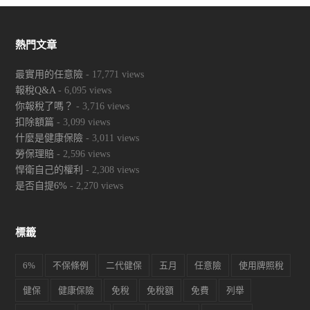
熱門文章
最實用的任意險
- 17,771 views
報稅Q&A
- 6,095 views
你報稅了嗎？
- 3,716 views
扣除額篇
- 3,099 views
什麼是健康保險
- 3,011 views
勞保理賠
- 2,596 views
悍衛自己的權利
- 2,308 views
是否自提6%
- 2,270 views
標籤
6%
不保條例
二代健保
五月
任意險
使用牌照稅
健保
健康保險
免稅
免稅額
免費
列舉