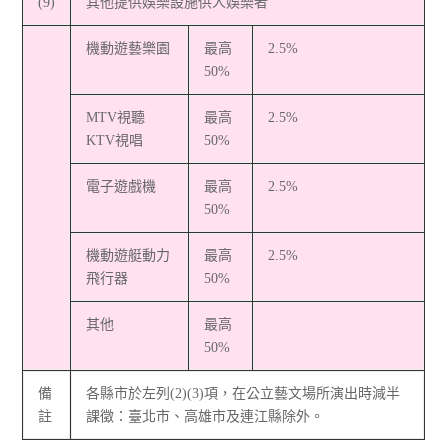
(9)
其他提供娛樂設施供人娛樂者
機動遊藝樂園
最高
2.5%
50%
MTV視聽
最高
2.5%
KTV視唱
50%
電子遊戲機
最高
2.5%
50%
機動遊艇動力
最高
2.5%
飛行器
50%
其他
最高
50%
備
各縣市於左列(2)(3)項，在公立藝文場所演出時減半
註
課徵：臺北市、高雄市及連江縣除外。