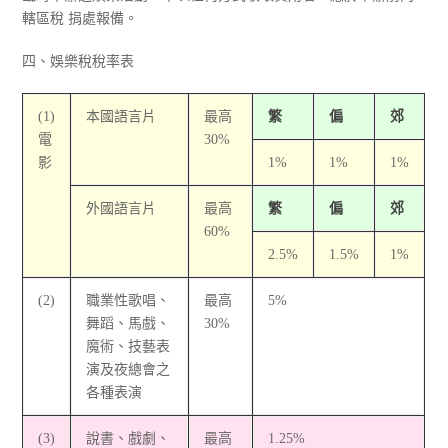
轄區稅 捐處報備。
四、娛樂稅稅率表
(1)
本國語言片
最高
繁
偏
郊
電
30%
影
1%
1%
1%
外國語言片
最高
繁
偏
郊
60%
2.5%
1.5%
1%
(2)
職業性歌唱、
最高
5%
舞蹈、馬戲、
30%
魔術、技藝表
演及夜總會之
各種表演
(3)
說書、戲劇、
最高
1.25%