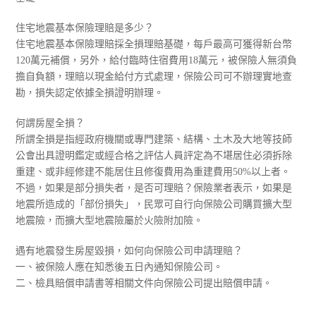
住宅地震基本保險理賠是多少？
住宅地震基本保險理賠採全損理賠基礎，每戶最高可獲得新台幣
120萬元補償，另外，給付臨時住宿費用18萬元，被保險人無須負
擔自負額，理賠以現金給付方式處理，保險公司可不辦理實地查
勘，損失認定依據全損證明辦理。
何謂房屋全損？
所謂全損是指經政府機關或專門建築、結構、土木及大地等技師
公會出具證明鑑定或經合格之評估人員評定為不堪居住必須拆除
重建、或非經修建不能居住且修復費用為重建費用50%以上者。
不過，如果是部分損失者，是否可理賠？保險業者表示，如果是
地震所造成的「部份損失」，民眾可自行向保險公司購買擴大型
地震險，而擴大型地震險屬於火險附加險。
遇有地震發生房屋毀損，如何向保險公司申請理賠？
一、被保險人應在知悉後五日內通知保險公司。
二、檢具賠償申請書等相關文件向保險公司提出賠償申請。