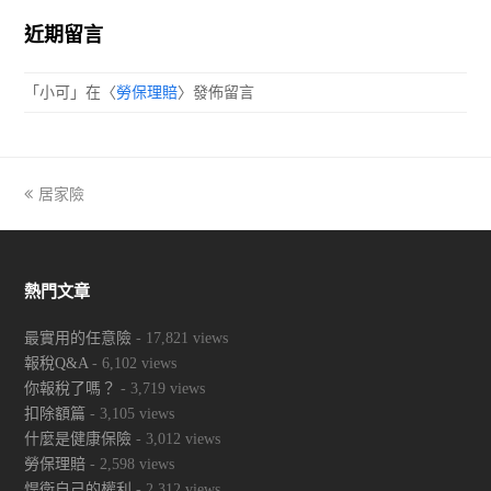
近期留言
「
小可
」在〈
勞保理賠
〉發佈留言
previous
居家險
post:
熱門文章
最實用的任意險
- 17,821 views
報稅Q&A
- 6,102 views
你報稅了嗎？
- 3,719 views
扣除額篇
- 3,105 views
什麼是健康保險
- 3,012 views
勞保理賠
- 2,598 views
悍衛自己的權利
- 2,312 views