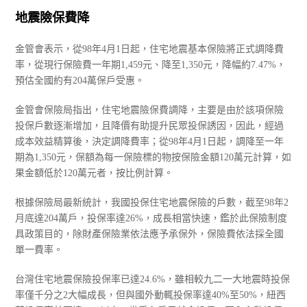
地震險保費降
金管會表示，從98年4月1日起，住宅地震基本保險將正式調降費
率，從現行保險費一年期1,459元、降至1,350元，降幅約7.47%，
預估全國約有204萬保戶受惠。
金管會保險局指出，住宅地震險保費調降，主要是由於該項保險
投保戶數逐漸增加，且降價有助提升民眾投保誘因，因此，經過
成本效益精算後，決定調降費率；從98年4月1日起，調降至一年
期為1,350元，保額為每一保險標的物按保險金額120萬元計算，如
果金額低於120萬元者，按比例計算。
根據保險局最新統計，我國投保住宅地震保險的戶數，截至98年2
月底達204萬戶，投保率達26%，成長相當快速，鑑於此保險制度
具政策目的，除財產保險業依法應予承保外，保險費依法採全國
單一費率。
台灣住宅地震保險投保率已達24.6%，雖相較九二一大地震時投保
率僅千分之2大幅成長，但與國外動輒投保率達40%至50%，紐西