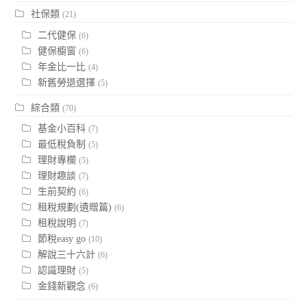
社保類
(21)
二代健保
(6)
健保櫥窗
(6)
年金比一比
(4)
新舊勞退選擇
(5)
綜合類
(70)
基金小百科
(7)
最低稅負制
(5)
理財專欄
(5)
理財趣談
(7)
生前契約
(6)
租稅規劃(遺贈篇)
(6)
租稅說明
(7)
節稅easy go
(10)
解說三十六計
(6)
認識理財
(5)
金錢新觀念
(6)