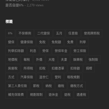
是否自提6%
- 2,270 views
標籤
6%
不保條例
二代健保
五月
任意險
使用牌照稅
健保
健康保險
免稅
免稅額
免費
列舉
列舉扣除額
利息
勞保
勞保年金
勞工保險
地價稅
報稅
外僑
大陸
夫妻
娛樂稅
強制險
房屋稅
所得稅
扣稅
扣繳憑單
扣除額
捐贈
方式
汽車保險
溫世仁
營利
租稅規劃
第三人責任險
節稅
納稅
繳稅
繳稅方式
補充保險費
規劃限制
退休金
退稅
遺產稅