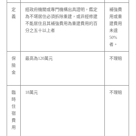
定
經政府機關或專門機構出具證明，鑑定
補強費
義
為不堪居住必須拆除重建，或非經修建
用或重
不能居住且其補強費用為重建費用的百
建費用
分之五十以上者
未達
50%
者。
保
最高為120萬元
不理賠
險
金
臨
18萬元
不理賠
時
住
宿
費
用