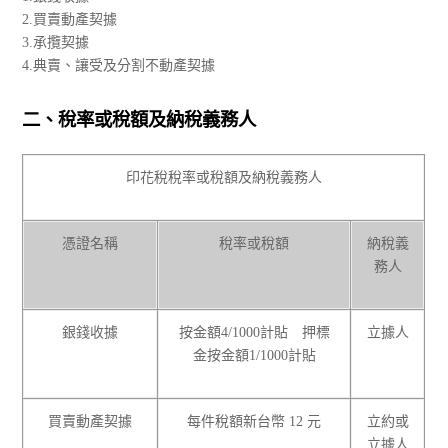
2.買賣動產契據
3.承攬契據
4.典賣、讓受及分割不動產契據
二、稅率或稅額及納稅義務人
印花稅稅率或稅額及納稅義務人
憑證名稱
稅率或稅額
納稅義
務人
銀錢收據
按金額4/1000計貼 押標
立據人
金按金額1/1000計貼
買賣動產契據
每件稅額新台幣 12 元
立約或
立據人