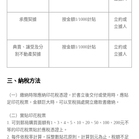
承攬契據
按金額1/1000計貼
立約或
立據人
典賣、讓受及分
按金額1/1000計貼
立約或
割不動產契據
立據人
三、納稅方法
（一）繳納時限應納印花稅憑證，於書立後交付或使用時，應貼
足印花稅票，金額巨大時，可以至稅捐處開立繳款書繳納。
（二）實貼印花稅票
1. 可到郵局購買面額有1、3、4、5、10、20、50、100、200元不
等的印花稅票貼於應稅憑證上。
2. 每件依稅率計算，採整數貼花原則，計算到元為止，稅額不足