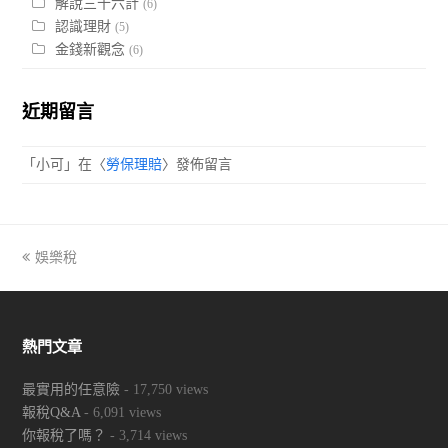
解說三十六計
(6)
認識理財
(5)
金錢新觀念
(6)
近期留言
「
小可
」在〈
勞保理賠
〉發佈留言
previous
娛樂稅
post:
熱門文章
最實用的任意險
- 17,750 views
報稅Q&A
- 6,091 views
你報稅了嗎？
- 3,714 views