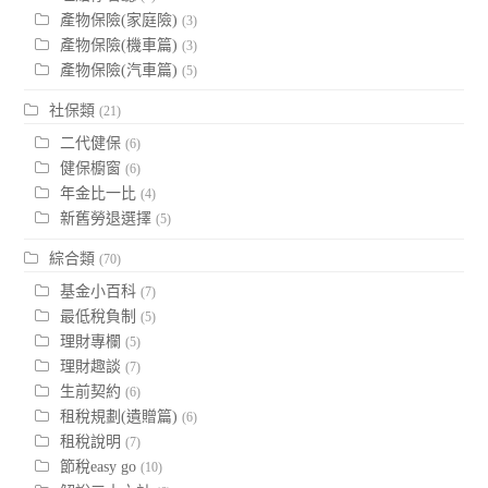
產物保險(家庭險)
(3)
產物保險(機車篇)
(3)
產物保險(汽車篇)
(5)
社保類
(21)
二代健保
(6)
健保櫥窗
(6)
年金比一比
(4)
新舊勞退選擇
(5)
綜合類
(70)
基金小百科
(7)
最低稅負制
(5)
理財專欄
(5)
理財趣談
(7)
生前契約
(6)
租稅規劃(遺贈篇)
(6)
租稅說明
(7)
節稅easy go
(10)