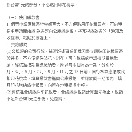
新台幣1元的部分，不必貼用印花稅票。
（三）使用繳款書
1. 個案申請應稅憑證金額巨大，不方便貼用印花稅票者，可向稅
捐處申請開給繳 款書逕向公庫繳納後，將完稅繳款書的「通知及
收據聯」粘貼於憑證上。
2. 彙總繳納
(1)公私營的公司行號、補習班或事業組織因書立應貼印花稅票憑
證甚多，不方便逐件貼花、銷花，可向稅捐處申請按期彙總繳
納。經核准按期彙總繳納者，應以每兩個月為一期，分別於 1
月、3月、5 月、7 月、9 月、11 月之 15 日前，自行核算應納或代
扣印花稅款，填具繳款書逕向公庫繳納，並應於同一期限內，填
具印花稅總繳申報表，向所在地稅捐處申報。
(2)經核准彙總繳納印花稅者，彙總繳納稅額計算至元為止，稅額
不足新台幣1元之部份，免繳納。