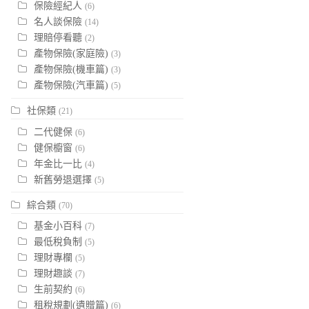
保險經紀人
(6)
名人談保險
(14)
理賠停看聽
(2)
產物保險(家庭險)
(3)
產物保險(機車篇)
(3)
產物保險(汽車篇)
(5)
社保類
(21)
二代健保
(6)
健保櫥窗
(6)
年金比一比
(4)
新舊勞退選擇
(5)
綜合類
(70)
基金小百科
(7)
最低稅負制
(5)
理財專欄
(5)
理財趣談
(7)
生前契約
(6)
租稅規劃(遺贈篇)
(6)