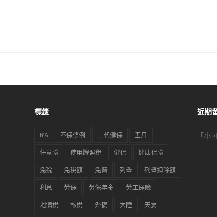
標籤
近期
6%
不保條例
二代健保
五月
「
小
任意險
使用牌照稅
健保
健康保險
免稅
免稅額
免費
列舉
列舉扣除額
利息
勞保
勞保年金
勞工保險
地價稅
報稅
外僑
大陸
夫妻