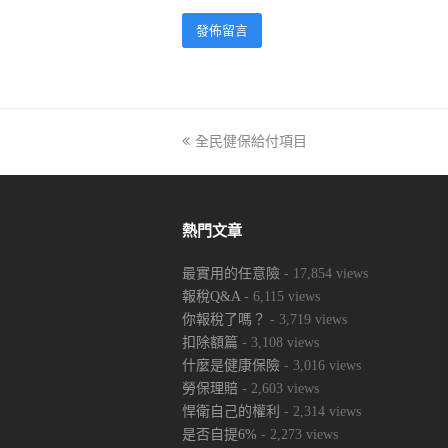
previous
全民健保給付項目
post:
熱門文章
最實用的任意險
- 17,854 views
報稅Q&A
- 6,115 views
你報稅了嗎？
- 3,719 views
扣除額篇
- 3,108 views
什麼是健康保險
- 3,016 views
勞保理賠
- 2,603 views
悍衛自己的權利
- 2,314 views
是否自提6%
- 2,273 views