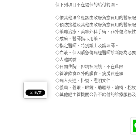
但下列項目不在健保的給付範圍。
◇依其他法令應該由政府負擔費用的醫療服
◇預防接種及其他由政府負擔費用的醫療服
◇藥癮治療、美容外科手術、非外傷治療性
◇成藥、醫師指示用藥。
◇指定醫師、特別護士及護理師。
◇血液。但因緊急傷病經醫師診斷認為必要
◇人體試驗。
◇日間住院。但精神照護，不在此限。
◇管灌飲食以外的膳食、病房費差額。
◇病人交通、掛號、證明文件。
◇義齒、義眼、眼鏡、助聽器、輪椅、柺杖
◇其他經主管機關公告不給付的診療服務及