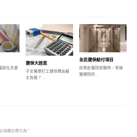
全民健保給付項目
健保大迷思
屬掛在夫妻
民眾赴醫院就醫時，常被
子女暑期打工健保費由雇
醫療院所…
主負擔？…
必填欄位標示為
*