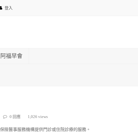
登入
約阿福早會
0 回應
1,026 views
保險醫事服務機構提供門診或住院診療的服務。