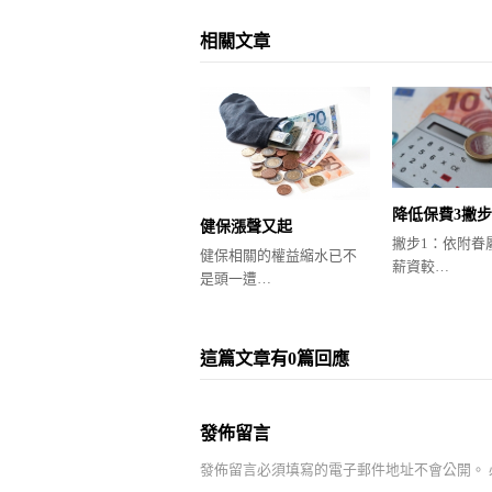
相關文章
降低保費3撇步
健保漲聲又起
撇步1：依附眷
健保相關的權益縮水已不
薪資較…
是頭一遭…
這篇文章有0篇回應
發佈留言
發佈留言必須填寫的電子郵件地址不會公開。