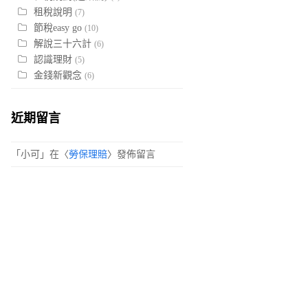
租稅說明
(7)
節稅easy go
(10)
解說三十六計
(6)
認識理財
(5)
金錢新觀念
(6)
近期留言
「
小可
」在〈
勞保理賠
〉發佈留言