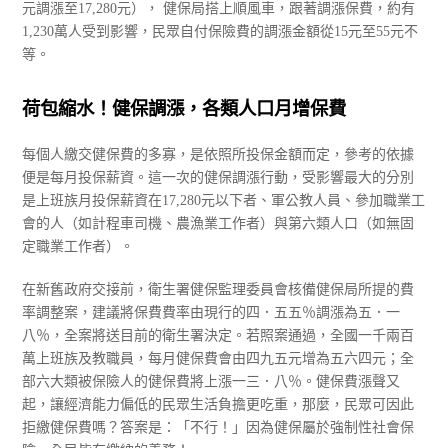
元調漲至17,280元）， 健保局搭上順風車，跟著調漲保費，約有
1,230萬人受到影響，民眾自付保險費的調漲金額從15元至55元不
等。
荷包縮水！健保調漲，各類人口月增保費
每個人繳交健保費的多寡，是依照所投保金額而定，參考的依據
便是每月投保薪資。這一次的健保調漲行動，受影響最大的分別
是上班族月投保薪資在17,280元以下者、軍公教人員、參加職業工
會的人（如計程車司機、農漁業工作者）與第六類人口（如無固
定職業工作者）。
在新舊政府交接前，衛生署健保監理委員會核備健保局所提的費
率調整案，建議將保費費率由現行的四．五五％調漲為五．一
八％，全案將送目前的衛生署決定。若照案通過，全國一千兩百
萬上班族及教職員，每月健保費會由四九五元增為五六四元；全
部六大類被保險人的健保費將上漲一三．八％。健保費漲聲又
起，讓經濟能力偏低的民眾生活負擔更吃重，那麼，民眾可因此
拒繳健保費嗎？答案是：「不行！」因為健保屬於強制性社會保