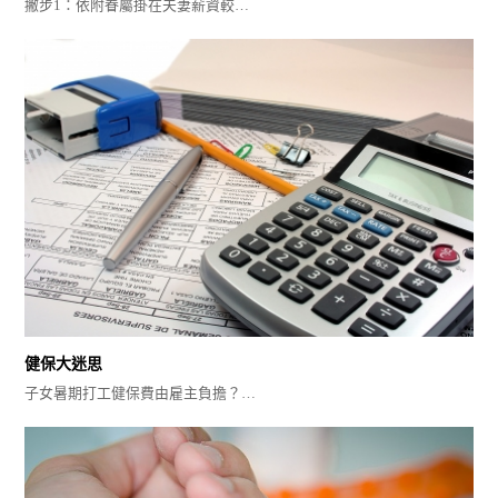
撇步1：依附眷屬掛在夫妻薪資較…
健保大迷思
子女暑期打工健保費由雇主負擔？…