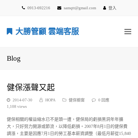
0913-692216
samqtt@gmail.com
登入
大勝管顧 雲端客服
Blog
健保漲聲又起
2014-07-30
HOPA
健保櫥窗
0 回應
1,108 views
健保相關的權益縮水已不是頭一遭，健保局的虧損黑洞年年擴
大，只好努力開源或節流，以降低虧損。2007年8月1日的健保費
調漲，主要是因應7月1日的勞工基本薪資調整（最低月薪從15,840