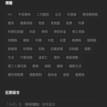
標籤
6%
不保條例
二代健保
五月
任意險
使用牌照稅
健保
健康保險
免稅
免稅額
免費
列舉
列舉扣除額
利息
勞保
勞保年金
勞工保險
地價稅
報稅
外僑
大陸
夫妻
娛樂稅
強制險
房屋稅
所得稅
扣稅
扣繳憑單
扣除額
捐贈
方式
汽車保險
溫世仁
營利
租稅規劃
第三人責任險
節稅
納稅
繳稅
繳稅方式
補充保險費
規劃限制
退休金
退稅
遺產稅
近期留言
「
小可
」在〈
勞保理賠
〉發佈留言