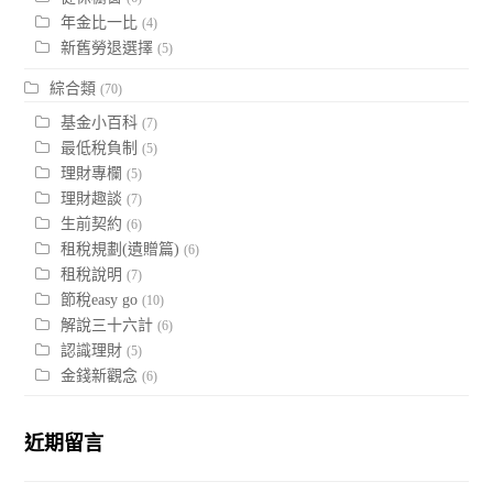
年金比一比
(4)
新舊勞退選擇
(5)
綜合類
(70)
基金小百科
(7)
最低稅負制
(5)
理財專欄
(5)
理財趣談
(7)
生前契約
(6)
租稅規劃(遺贈篇)
(6)
租稅說明
(7)
節稅easy go
(10)
解說三十六計
(6)
認識理財
(5)
金錢新觀念
(6)
近期留言