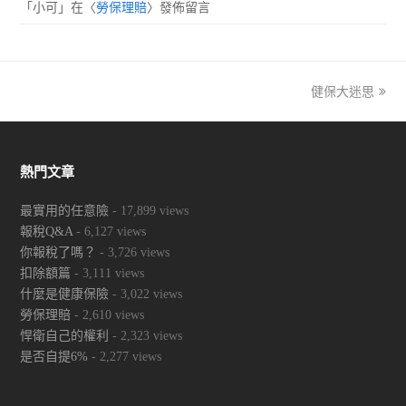
「
小可
」在〈
勞保理賠
〉發佈留言
健保大迷思
next
post:
熱門文章
最實用的任意險
- 17,899 views
報稅Q&A
- 6,127 views
你報稅了嗎？
- 3,726 views
扣除額篇
- 3,111 views
什麼是健康保險
- 3,022 views
勞保理賠
- 2,610 views
悍衛自己的權利
- 2,323 views
是否自提6%
- 2,277 views