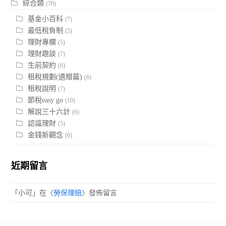
綜合類
(70)
基金小百科
(7)
最低稅負制
(5)
理財專欄
(5)
理財趣談
(7)
生前契約
(6)
租稅規劃(遺贈篇)
(6)
租稅說明
(7)
節稅easy go
(10)
解說三十六計
(6)
認識理財
(5)
金錢新觀念
(6)
近期留言
「
小可
」在〈
勞保理賠
〉發佈留言