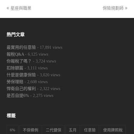
previous
星座與職業
保險規劃師
next
post:
post:
熱門文章
最實用的任意險
- 17,891 views
報稅Q&A
- 6,125 views
你報稅了嗎？
- 3,724 views
扣除額篇
- 3,111 views
什麼是健康保險
- 3,020 views
勞保理賠
- 2,608 views
悍衛自己的權利
- 2,322 views
是否自提6%
- 2,275 views
標籤
6%
不保條例
二代健保
五月
任意險
使用牌照稅