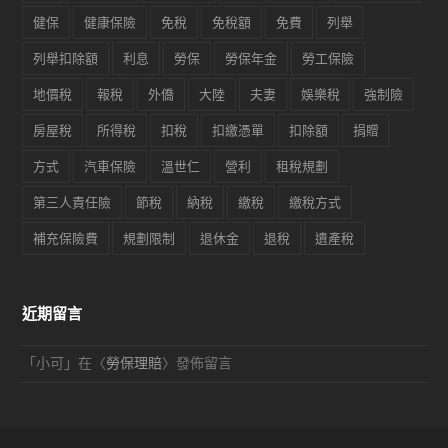
健保
健康保險
免稅
免稅額
免費
列舉
列舉扣除額
利息
勞保
勞保年金
勞工保險
地價稅
報稅
外僑
大陸
夫妻
娛樂稅
強制險
房屋稅
所得稅
扣稅
扣繳憑單
扣除額
捐贈
方式
汽車保險
溫世仁
營利
租稅規劃
第三人責任險
節稅
納稅
繳稅
繳稅方式
補充保險費
規劃限制
退休金
退稅
遺產稅
近期留言
「
小可
」在〈
勞保理賠
〉發佈留言