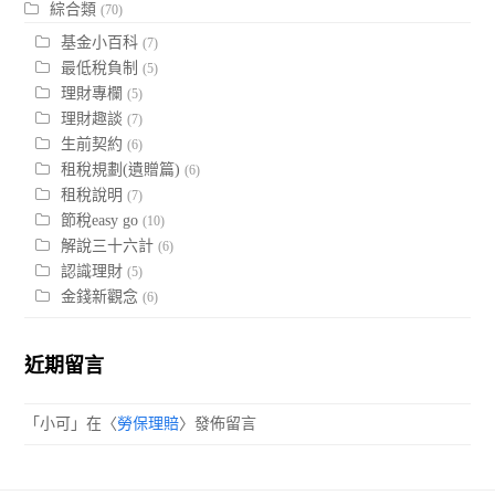
綜合類
(70)
基金小百科
(7)
最低稅負制
(5)
理財專欄
(5)
理財趣談
(7)
生前契約
(6)
租稅規劃(遺贈篇)
(6)
租稅說明
(7)
節稅easy go
(10)
解說三十六計
(6)
認識理財
(5)
金錢新觀念
(6)
近期留言
「
小可
」在〈
勞保理賠
〉發佈留言