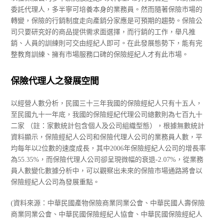
委託代理人，多半寧可培養本身的業務員。然而隨著保險市場的
轉變，保險的行銷制度走向產銷分家應是可預期的趨勢。保險公
司只要研究好的商品提供需求面選擇，而行銷的工作，舉凡推
銷、人員的訓練則可交由經紀人即可。在此發展態勢下，能有完
整教育訓練、擁有市場服務口碑的保險經紀人才有此市場。
保險代理人之發展空間
以經營人數分析，民國三十三年我國的保險經紀人只有十五人，
至民國九十一年底，我國的保險經紀代理公司總數則為七百九十
二家 （註：家數統計包含個人及公司組織型態），根據無數統計
資料顯示，保險經紀人公司和保險代理人公司的業務員人數，平
均每年以2位數的速度成長，其中2006年保險經紀人公司的增長率
為55.35%，而保險代理人公司卻呈現微幅的衰退-2.07%，從業務
員人數變化數據分析中，可以觀察出未來的保險市場通路將會以
保險經紀人公司為發展重點。
(資料來源：中華民國產物保險商業同業公會、中華民國人壽保險
商業同業公會、中華民國保險經紀人協會、中華民國保險經紀人