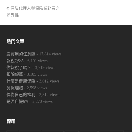
previous
保險代理人與保險業務員之
差異性
post:
熱門文章
最實用的任意險
- 17,814 views
報稅Q&A
- 6,101 views
你報稅了嗎？
- 3,719 views
扣除額篇
- 3,105 views
什麼是健康保險
- 3,012 views
勞保理賠
- 2,598 views
悍衛自己的權利
- 2,312 views
是否自提6%
- 2,270 views
標籤