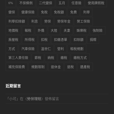
6%
不保條例
二代健保
五月
任意險
使用牌照稅
健保
健康保險
免稅
免稅額
免費
列舉
列舉扣除額
利息
勞保
勞保年金
勞工保險
地價稅
報稅
外僑
大陸
夫妻
娛樂稅
強制險
房屋稅
所得稅
扣稅
扣繳憑單
扣除額
捐贈
方式
汽車保險
溫世仁
營利
租稅規劃
第三人責任險
節稅
納稅
繳稅
繳稅方式
補充保險費
規劃限制
退休金
退稅
遺產稅
近期留言
「
小可
」在〈
勞保理賠
〉發佈留言