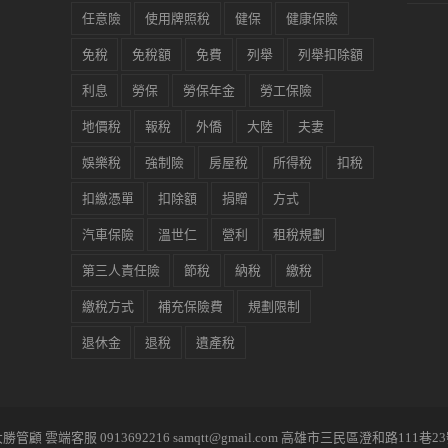
任意險
使用牌照稅
健保
健康保險
免稅
免稅額
免費
列舉
列舉扣除額
利息
勞保
勞保年金
勞工保險
地價稅
報稅
外僑
大陸
夫妻
娛樂稅
強制險
房屋稅
所得稅
扣稅
扣繳憑單
扣除額
捐贈
方式
汽車保險
溫世仁
營利
租稅規劃
第三人責任險
節稅
納稅
繳稅
繳稅方式
補充保險費
規劃限制
退休金
退稅
遺產稅
勝管顧 雲端客服 0913692216 samqtt@gmail.com 高雄市三民區澄和路111巷2