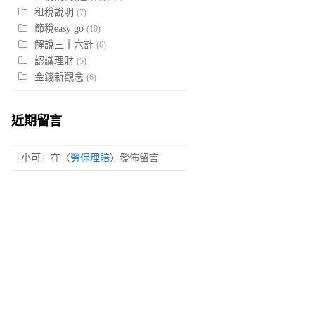
租稅說明
(7)
節稅easy go
(10)
解說三十六計
(6)
認識理財
(5)
金錢新觀念
(6)
近期留言
「
小可
」在〈
勞保理賠
〉發佈留言