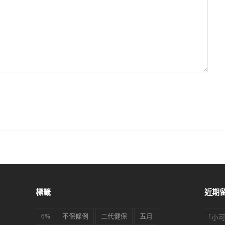
標籤
近期
6%
不保條例
二代健保
五月
「
小