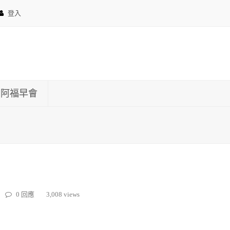
登入
約阿福早會
0 回應
3,008 views