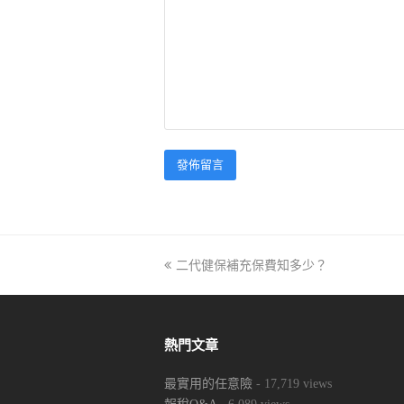
previous
二代健保補充保費知多少？
post:
熱門文章
最實用的任意險
- 17,719 views