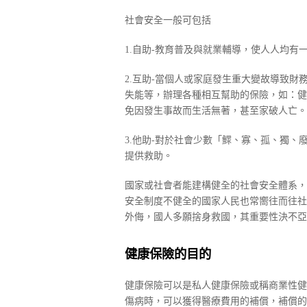
社會安全一般可包括
1.自助-教育普及與就業輔導，使人人均
2.互助-當個人或家庭發生重大變故導致
失能等，辦理各種相互幫助的保險，如：健
免因發生事故而生活無著，甚至家破人亡。
3.他助-對於社會少數「鰥、寡、孤、獨
提供救助。
國家或社會者能建構健全的社會安全體系，
安全制度不健全的國家人民也常嚮往而往社
外侮，國人多願捨身救國，其重要性決不亞
健康保險的目的
健康保險可以是私人健康保險或稱商業性健
傷病時，可以獲得醫療費用的補償，補償的