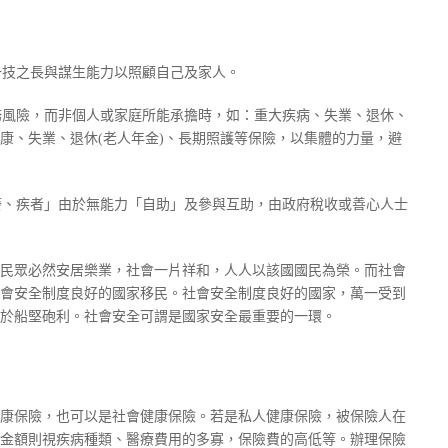
有一技之長與謀生能力以照顧自己及家人。
財務風險，而非個人或家庭所能承擔時，如：重大疾病、失業、退休、
康、失業、退休(老人年金)、長期照護等保險，以集體的力量，避
、廢、疾者」由於無能力「自助」及參與互助，由政府稅收或善心人士
民眾必然安居樂業，社會一片祥和，人人以該國國民為榮。而社會
會安全制度良好的國家移民。社會安全制度良好的國家，萬一受到
於船堅砲利。社會安全可謂是國家安全最重要的一環。
康保險，也可以是社會健康保險。若是私人健康保險，被保險人在
金額則視疾病種類、醫療費用的多寡，保險費的高低等。辦理保險