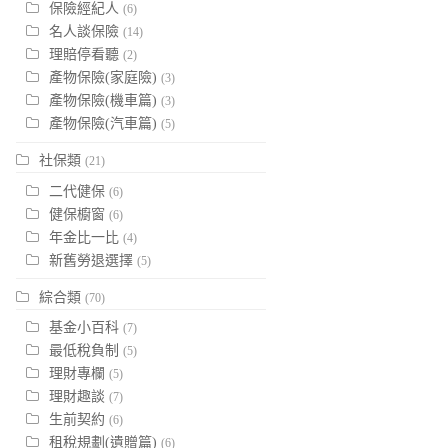
保險經紀人
(6)
名人談保險
(14)
理賠停看聽
(2)
產物保險(家庭險)
(3)
產物保險(機車篇)
(3)
產物保險(汽車篇)
(5)
社保類
(21)
二代健保
(6)
健保櫥窗
(6)
年金比一比
(4)
新舊勞退選擇
(5)
綜合類
(70)
基金小百科
(7)
最低稅負制
(5)
理財專欄
(5)
理財趣談
(7)
生前契約
(6)
租稅規劃(遺贈篇)
(6)