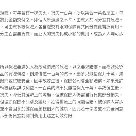
經驗，每年會有一棟失火，損失一百萬。所以集合一萬名屋主，每
將此金額交付之。即個人所遭遇之不幸，由眾人共同分擔其危險。
，可由眾多被保險人各自繳交有限的保險費共同分擔此醫療費用。
分之百需要負擔，而巨大的損失化成小額的費用，成為人人均可承
所以保險要避免人為故意造成的危險，以之要求賠償。而為避免導
品的實際價格。例如價值一百萬的汽車，最多只能投保九十萬，如
鎖門或駕駛安全，因事故發生後，保險公司會全額賠償。如果允許
輛被竊以謀取利益。一百萬的汽車只能投保九十萬，事故發生後，
損失，降低其經濟上的障礙，但被保險人仍需自行負擔部分損失，
但健康保險不只涉及錢財，獲得醫療上的照顧理賠，被保險人常承
並不會因參加健保而忽視個人的健康，因此若干學者並不完全同意
示部份負擔對抑制費用上漲之功效有限。