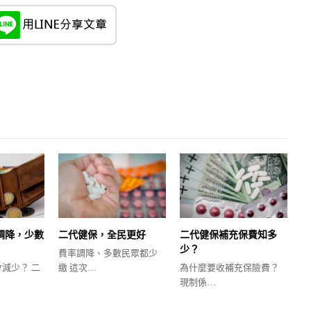
調降，少數
二代健保，全民更好
二代健保補充保費知多
少？
費率調降、多數民眾都少
會減少？ 二
繳 這次…
為什麼要收補充保險費？
現制係…