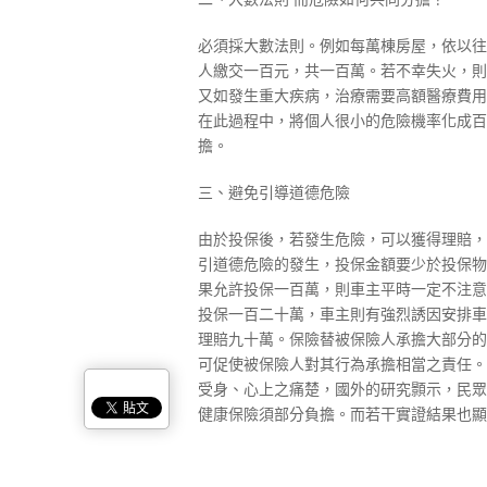
必須採大數法則。例如每萬棟房屋，依以往
人繳交一百元，共一百萬。若不幸失火，則
又如發生重大疾病，治療需要高額醫療費用
在此過程中，將個人很小的危險機率化成百
擔。
三、避免引導道德危險
由於投保後，若發生危險，可以獲得理賠，
引道德危險的發生，投保金額要少於投保物
果允許投保一百萬，則車主平時一定不注意
投保一百二十萬，車主則有強烈誘因安排車
理賠九十萬。保險替被保險人承擔大部分的
可促使被保險人對其行為承擔相當之責任。
受身、心上之痛楚，國外的研究顥示，民眾
健康保險須部分負擔。而若干實證結果也顯