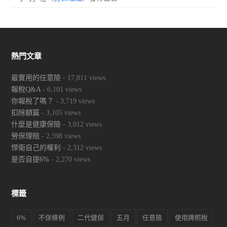
熱門文章
最實用的任意險
- 17,811 views
報稅Q&A
- 6,101 views
你報稅了嗎？
- 3,719 views
扣除額篇
- 3,105 views
什麼是健康保險
- 3,012 views
勞保理賠
- 2,598 views
悍衛自己的權利
- 2,312 views
是否自提6%
- 2,270 views
標籤
6%
不保條例
二代健保
五月
任意險
使用牌照稅