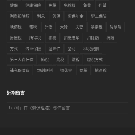
健保
健康保險
免稅
免稅額
免費
列舉
列舉扣除額
利息
勞保
勞保年金
勞工保險
地價稅
報稅
外僑
大陸
夫妻
娛樂稅
強制險
房屋稅
所得稅
扣稅
扣繳憑單
扣除額
捐贈
方式
汽車保險
溫世仁
營利
租稅規劃
第三人責任險
節稅
納稅
繳稅
繳稅方式
補充保險費
規劃限制
退休金
退稅
遺產稅
近期留言
「
小可
」在〈
勞保理賠
〉發佈留言