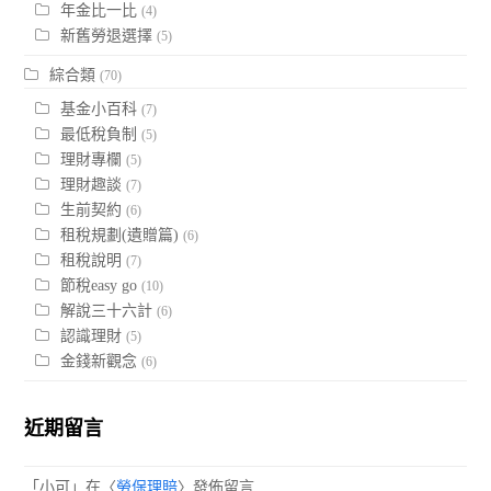
年金比一比
(4)
新舊勞退選擇
(5)
綜合類
(70)
基金小百科
(7)
最低稅負制
(5)
理財專欄
(5)
理財趣談
(7)
生前契約
(6)
租稅規劃(遺贈篇)
(6)
租稅說明
(7)
節稅easy go
(10)
解說三十六計
(6)
認識理財
(5)
金錢新觀念
(6)
近期留言
「
小可
」在〈
勞保理賠
〉發佈留言