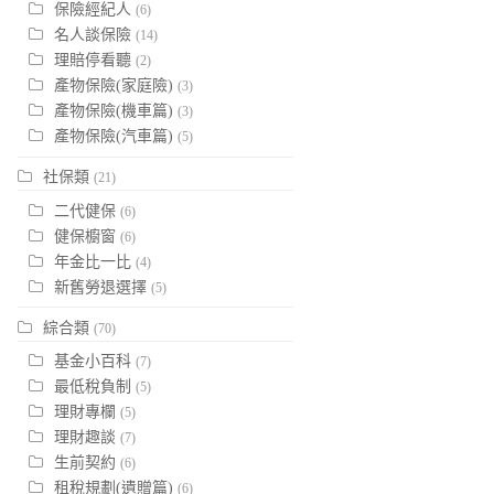
保險經紀人
(6)
名人談保險
(14)
理賠停看聽
(2)
產物保險(家庭險)
(3)
產物保險(機車篇)
(3)
產物保險(汽車篇)
(5)
社保類
(21)
二代健保
(6)
健保櫥窗
(6)
年金比一比
(4)
新舊勞退選擇
(5)
綜合類
(70)
基金小百科
(7)
最低稅負制
(5)
理財專欄
(5)
理財趣談
(7)
生前契約
(6)
租稅規劃(遺贈篇)
(6)