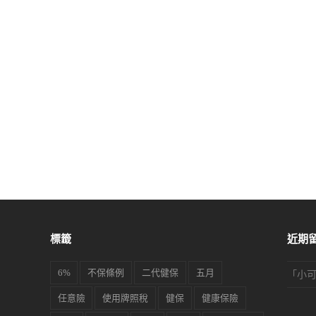
標籤
近期
6%
不保條例
二代健保
五月
「
小
任意險
使用牌照稅
健保
健康保險