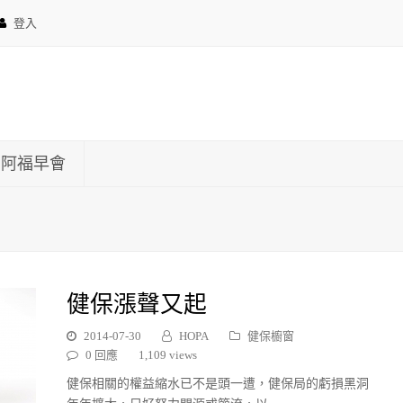
登入
約阿福早會
健保漲聲又起
2014-07-30
HOPA
健保櫥窗
0 回應
1,109 views
健保相關的權益縮水已不是頭一遭，健保局的虧損黑洞