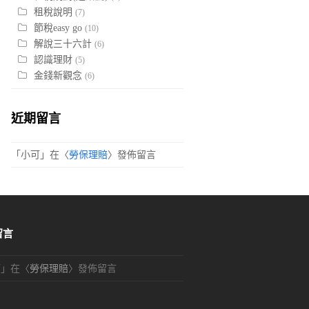
租稅說明
(7)
節稅easy go
(10)
解說三十六計
(6)
認識理財
(5)
金錢新觀念
(6)
近期留言
「
小可
」在〈
勞保理賠
〉發佈留言
留言
可
」在〈
勞保理賠
〉發佈留言