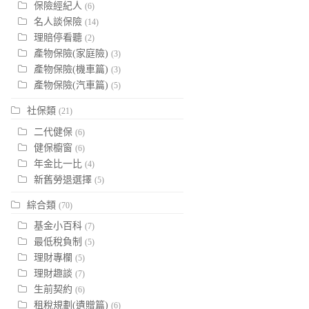
保險經紀人
(6)
名人談保險
(14)
理賠停看聽
(2)
產物保險(家庭險)
(3)
產物保險(機車篇)
(3)
產物保險(汽車篇)
(5)
社保類
(21)
二代健保
(6)
健保櫥窗
(6)
年金比一比
(4)
新舊勞退選擇
(5)
綜合類
(70)
基金小百科
(7)
最低稅負制
(5)
理財專欄
(5)
理財趣談
(7)
生前契約
(6)
租稅規劃(遺贈篇)
(6)