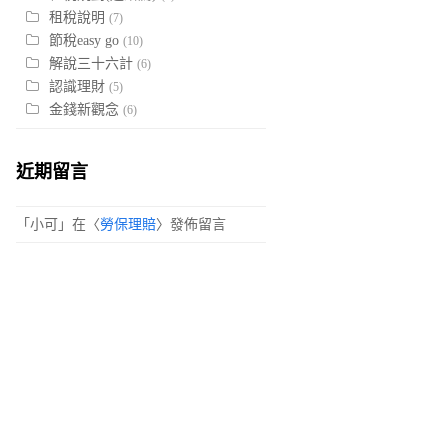
租稅說明
(7)
節稅easy go
(10)
解說三十六計
(6)
認識理財
(5)
金錢新觀念
(6)
近期留言
「
小可
」在〈
勞保理賠
〉發佈留言