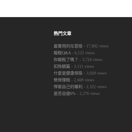
熱門文章
最實用的任意險
- 17,892 views
報稅Q&A
- 6,125 views
你報稅了嗎？
- 3,724 views
扣除額篇
- 3,111 views
什麼是健康保險
- 3,020 views
勞保理賠
- 2,608 views
悍衛自己的權利
- 2,322 views
是否自提6%
- 2,276 views