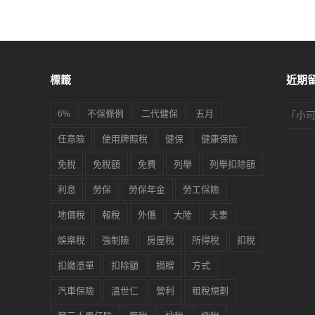
標籤
近期
6%
不保條例
二代健保
五月
「
小
任意險
使用牌照稅
健保
健康保險
免稅
免稅額
免費
列舉
列舉扣除額
利息
勞保
勞保年金
勞工保險
地價稅
報稅
外僑
大陸
夫妻
娛樂稅
強制險
房屋稅
所得稅
扣稅
扣繳憑單
扣除額
捐贈
方式
汽車保險
溫世仁
營利
租稅規劃