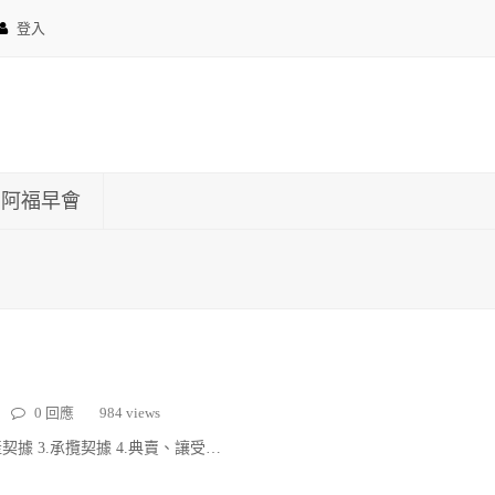
登入
約阿福早會
0 回應
984 views
契據 3.承攬契據 4.典賣、讓受…