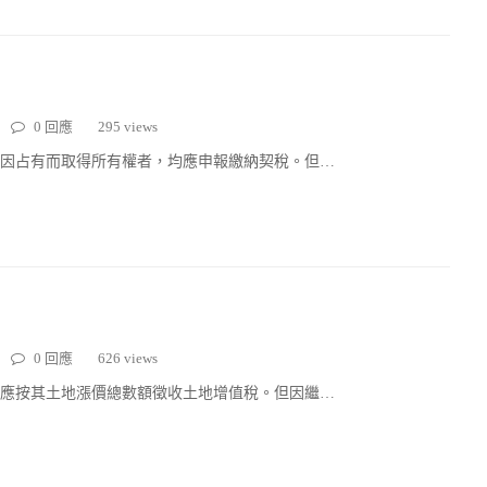
0 回應
295 views
因占有而取得所有權者，均應申報繳納契稅。但…
0 回應
626 views
應按其土地漲價總數額徵收土地增值稅。但因繼…