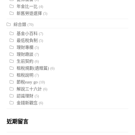
年金比一比
(4)
新舊勞退選擇
(5)
綜合類
(70)
基金小百科
(7)
最低稅負制
(5)
理財專欄
(5)
理財趣談
(7)
生前契約
(6)
租稅規劃(遺贈篇)
(6)
租稅說明
(7)
節稅easy go
(10)
解說三十六計
(6)
認識理財
(5)
金錢新觀念
(6)
近期留言