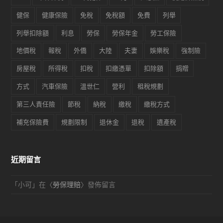
健保
健康保險
免稅
免稅額
免費
列舉
列舉扣除額
利息
勞保
勞保年金
勞工保險
地價稅
報稅
外僑
大陸
夫妻
娛樂稅
強制險
房屋稅
所得稅
扣稅
扣繳憑單
扣除額
捐贈
方式
汽車保險
溫世仁
營利
租稅規劃
第三人責任險
節稅
納稅
繳稅
繳稅方式
補充保險費
規劃限制
退休金
退稅
遺產稅
近期留言
「
小可
」在〈
勞保理賠
〉發佈留言