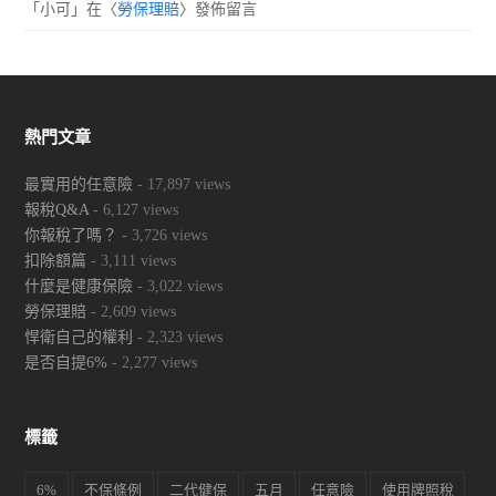
「
小可
」在〈
勞保理賠
〉發佈留言
熱門文章
最實用的任意險
- 17,897 views
報稅Q&A
- 6,127 views
你報稅了嗎？
- 3,726 views
扣除額篇
- 3,111 views
什麼是健康保險
- 3,022 views
勞保理賠
- 2,609 views
悍衛自己的權利
- 2,323 views
是否自提6%
- 2,277 views
標籤
6%
不保條例
二代健保
五月
任意險
使用牌照稅