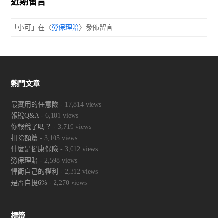
近期留言
「
小可
」在〈
勞保理賠
〉發佈留言
熱門文章
最實用的任意險
- 17,814 views
報稅Q&A
- 6,101 views
你報稅了嗎？
- 3,719 views
扣除額篇
- 3,105 views
什麼是健康保險
- 3,012 views
勞保理賠
- 2,598 views
悍衛自己的權利
- 2,312 views
是否自提6%
- 2,270 views
標籤