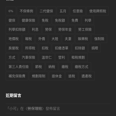
6%
不保條例
二代健保
五月
任意險
使用牌照稅
健保
健康保險
免稅
免稅額
免費
列舉
列舉扣除額
利息
勞保
勞保年金
勞工保險
地價稅
報稅
外僑
大陸
夫妻
娛樂稅
強制險
房屋稅
所得稅
扣稅
扣繳憑單
扣除額
捐贈
方式
汽車保險
溫世仁
營利
租稅規劃
第三人責任險
節稅
納稅
繳稅
繳稅方式
補充保險費
規劃限制
退休金
退稅
遺產稅
近期留言
「
小可
」在〈
勞保理賠
〉發佈留言